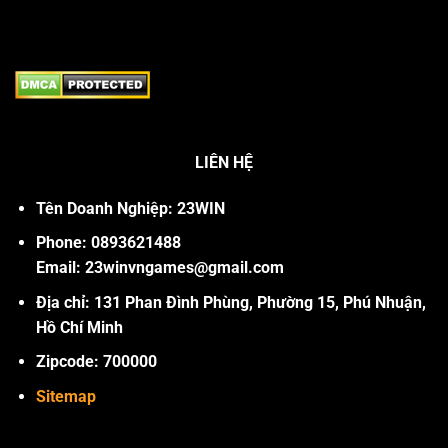
LIÊN HỆ
Tên Doanh Nghiệp: 23WIN
Phone: 0893621488
Email: 23winvngames@gmail.com
Địa chỉ: 131 Phan Đình Phùng, Phường 15, Phú Nhuận,
Hồ Chí Minh
Zipcode: 700000
Sitemap