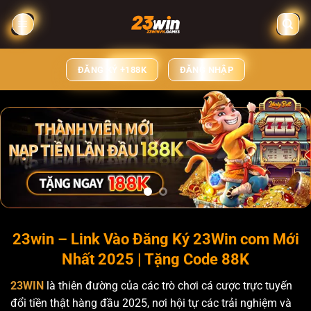
Chuyển
đến
nội
dung
ĐĂNG KÝ +188K
ĐĂNG NHẬP
23win – Link Vào Đăng Ký 23Win com Mới
Nhất 2025 | Tặng Code 88K
23WIN
là thiên đường của các trò chơi cá cược trực tuyến
đổi tiền thật hàng đầu 2025, nơi hội tự các trải nghiệm và