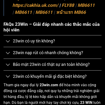
https://cakhia.uk.com/
|
FLY88
|
MB6611
|
MB6611
|
MB6611
|
หน้าแรก MB66
FAQs 23Win – Giải đáp nhanh các thắc mắc của
hội viên
23win có uy tín không?
23win nạp rút có nhanh chóng không?
Bảo mật 23win có thật sự an toàn không?
23win có khuyến mãi gì đặc biệt không?
Tham gia ngay đại lý
23win.com
để hòa mình vào cộng
đồng cá cược đẳng cấp, nơi quy tụ những trải nghiệm giải
trí hàng đầu, tỷ lệ kèo hấp dẫn và khuyến mãi không giới
hạn. Dù bạn là người mới hay tay chơi kỳ cựu,
23 WIN
luôn