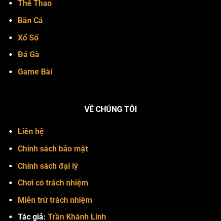
Thể Thao
Bắn Cá
Xổ Số
Đá Gà
Game Bài
VỀ CHÚNG TÔI
Liên hệ
Chính sách bảo mật
Chính sách đại lý
Chơi có trách nhiệm
Miễn trừ trách nhiệm
Tác giả:
Trần Khánh Linh