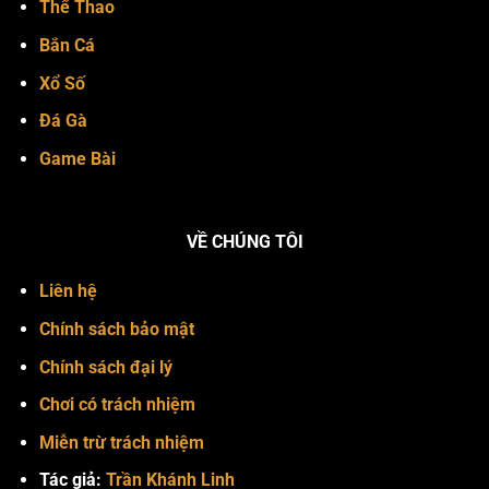
Thể Thao
Bắn Cá
Xổ Số
Đá Gà
Game Bài
VỀ CHÚNG TÔI
Liên hệ
Chính sách bảo mật
Chính sách đại lý
Chơi có trách nhiệm
Miễn trừ trách nhiệm
Tác giả:
Trần Khánh Linh