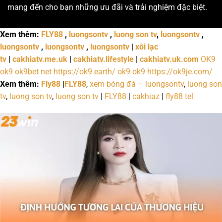
mang đến cho bạn những ưu đãi và trải nghiệm đặc biệt.
Xem thêm:
FLY88
,
luongsontv
,
luong son tv
,
luongsontv
,
luongsontv
,
luongsontv
,
luongsontv
|
xôi lạc
tv
|
cakhiatv.me.uk
|
cakhiatv.lifestyle
|
cakhiatv.uk.com
OK9
ok9
ok9bet net
https://ok9.earth/
ok9
ok9
https://ok9je.com/
Xem thêm:
Fly88
|
FLY88
,
xem bóng đá – luongsontv
,
luong son
tv
,
luong son tv
,
luong son tv
|
FLY88
|
cakhiaz
|
fly88 tel