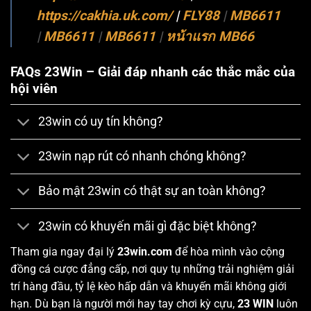
https://cakhia.uk.com/
|
FLY88
|
MB6611
|
MB6611
|
MB6611
|
หน้าแรก MB66
FAQs 23Win – Giải đáp nhanh các thắc mắc của
hội viên
23win có uy tín không?
23win nạp rút có nhanh chóng không?
Bảo mật 23win có thật sự an toàn không?
23win có khuyến mãi gì đặc biệt không?
Tham gia ngay đại lý
23win.com
để hòa mình vào cộng
đồng cá cược đẳng cấp, nơi quy tụ những trải nghiệm giải
trí hàng đầu, tỷ lệ kèo hấp dẫn và khuyến mãi không giới
hạn. Dù bạn là người mới hay tay chơi kỳ cựu,
23 WIN
luôn