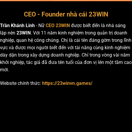
CEO - Founder nhà cái 23WIN
Trần Khánh Linh
- Nữ
CEO 23WIN
được biết đến là nhà sáng
lập nên
23WIN
. Với 11 năm kinh nghiệm trong quản trị doanh
nghiệp, quan hệ công chúng. Chị là cái tên đáng gờm trong lĩnh
vực và được mọi người biết đến với tài năng cùng kinh nghiệm
dày dặn trong xây dựng doanh nghiệp. Chỉ trong vòng vài năm
khởi nghiệp, tác giả đã đưa tên tuổi của đơn vị lên một tầm cao
mới.
Website chính thức:
https://23winvn.games/