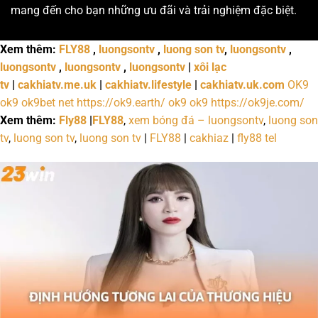
mang đến cho bạn những ưu đãi và trải nghiệm đặc biệt.
Xem thêm:
FLY88
,
luongsontv
,
luong son tv
,
luongsontv
,
luongsontv
,
luongsontv
,
luongsontv
|
xôi lạc
tv
|
cakhiatv.me.uk
|
cakhiatv.lifestyle
|
cakhiatv.uk.com
OK9
ok9
ok9bet net
https://ok9.earth/
ok9
ok9
https://ok9je.com/
Xem thêm:
Fly88
|
FLY88
,
xem bóng đá – luongsontv
,
luong son
tv
,
luong son tv
,
luong son tv
|
FLY88
|
cakhiaz
|
fly88 tel