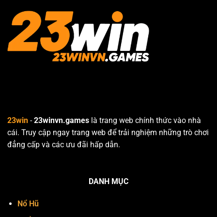
23win
-
23winvn.games
là trang web chính thức vào nhà
cái. Truy cập ngay trang web để trải nghiệm những trò chơi
đẳng cấp và các ưu đãi hấp dẫn.
DANH MỤC
Nổ Hũ