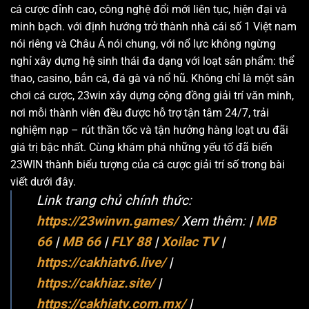
cá cược đỉnh cao, công nghệ đổi mới liên tục, hiện đại và
minh bạch. với định hướng trở thành nhà cái số 1 Việt nam
nói riêng và Châu Á nói chung, với nổ lực không ngừng
nghỉ xây dựng hệ sinh thái đa dạng với loạt sản phẩm: thể
thao, casino, bắn cá, đá gà và nổ hũ. Không chỉ là một sân
chơi cá cược, 23win xây dựng cộng đồng giải trí văn minh,
nơi mỗi thành viên đều được hỗ trợ tận tâm 24/7, trải
nghiệm nạp – rút thần tốc và tận hưởng hàng loạt ưu đãi
giá trị bậc nhất. Cùng khám phá những yếu tố đã biến
23WIN thành biểu tượng của cá cược giải trí số trong bài
viết dưới đây.
Link trang chủ chính thức:
https://23winvn.games/
Xem thêm:
|
MB
66
|
MB 66
|
FLY 88
|
Xoilac TV
|
https://cakhiatv6.live/
|
https://cakhiaz.site/
|
https://cakhiatv.com.mx/
|