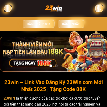
Chuyển
đến
nội
dung
ĐĂNG KÝ +188K
ĐĂNG NHẬP
23win – Link Vào Đăng Ký 23Win com Mới
Nhất 2025 | Tặng Code 88K
23WIN
là thiên đường của các trò chơi cá cược trực tuyến
đổi tiền thật hàng đầu 2025, nơi hội tự các trải nghiệm và