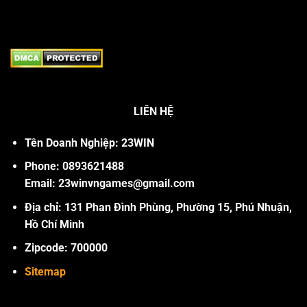
LIÊN HỆ
Tên Doanh Nghiệp: 23WIN
Phone: 0893621488
Email: 23winvngames@gmail.com
Địa chỉ: 131 Phan Đình Phùng, Phường 15, Phú Nhuận,
Hồ Chí Minh
Zipcode: 700000
Sitemap