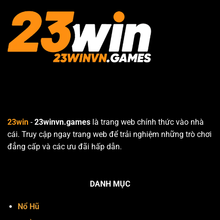
23win
-
23winvn.games
là trang web chính thức vào nhà
cái. Truy cập ngay trang web để trải nghiệm những trò chơi
đẳng cấp và các ưu đãi hấp dẫn.
DANH MỤC
Nổ Hũ