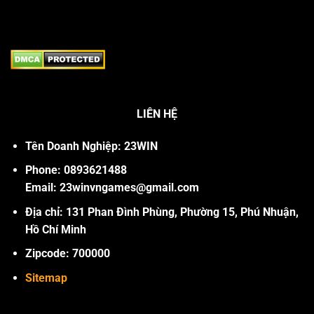
LIÊN HỆ
Tên Doanh Nghiệp: 23WIN
Phone: 0893621488
Email: 23winvngames@gmail.com
Địa chỉ: 131 Phan Đình Phùng, Phường 15, Phú Nhuận,
Hồ Chí Minh
Zipcode: 700000
Sitemap