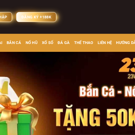
HẬP
ĐĂNG KÝ +188K
ÀI
BẮN CÁ
NỔ HŨ
XỔ SỐ
ĐÁ GÀ
THỂ THAO
LIÊN HỆ
HƯỚNG D