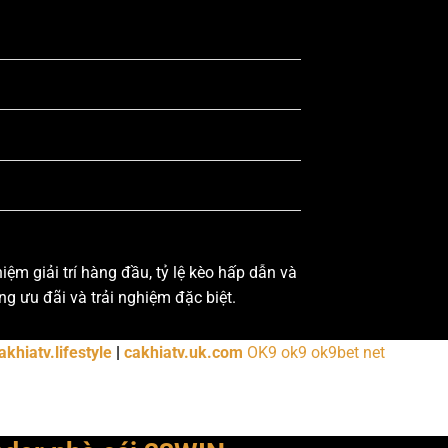
m giải trí hàng đầu, tỷ lệ kèo hấp dẫn và
 ưu đãi và trải nghiệm đặc biệt.
akhiatv.lifestyle
|
cakhiatv.uk.com
OK9
ok9
ok9bet net