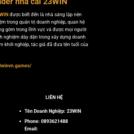
der nhà cái 23WIN
3WIN
được biết đến là nhà sáng lập nên
ệm trong quản trị doanh nghiệp, quan hệ
áng gờm trong lĩnh vực và được mọi người
inh nghiệm dày dặn trong xây dựng doanh
m khởi nghiệp, tác giả đã đưa tên tuổi của
23winvn.games/
LIÊN HỆ
Tên Doanh Nghiệp: 23WIN
Phone: 0893621488
Email: