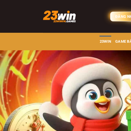
Chuyển
đến
ĐĂNG N
nội
dung
23WIN
GAME B