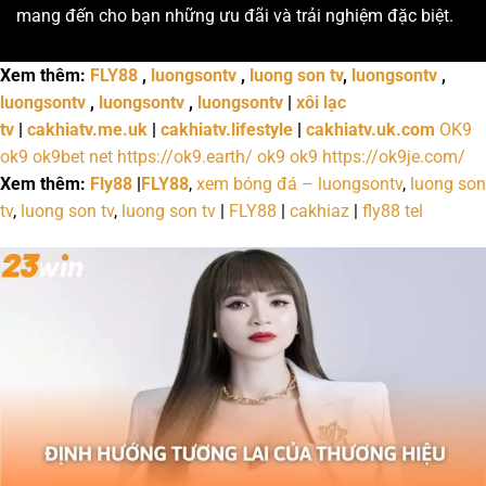
mang đến cho bạn những ưu đãi và trải nghiệm đặc biệt.
Xem thêm:
FLY88
,
luongsontv
,
luong son tv
,
luongsontv
,
luongsontv
,
luongsontv
,
luongsontv
|
xôi lạc
tv
|
cakhiatv.me.uk
|
cakhiatv.lifestyle
|
cakhiatv.uk.com
OK9
ok9
ok9bet net
https://ok9.earth/
ok9
ok9
https://ok9je.com/
Xem thêm:
Fly88
|
FLY88
,
xem bóng đá – luongsontv
,
luong son
tv
,
luong son tv
,
luong son tv
|
FLY88
|
cakhiaz
|
fly88 tel