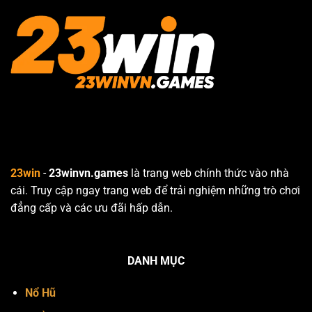
23win
-
23winvn.games
là trang web chính thức vào nhà
cái. Truy cập ngay trang web để trải nghiệm những trò chơi
đẳng cấp và các ưu đãi hấp dẫn.
DANH MỤC
Nổ Hũ