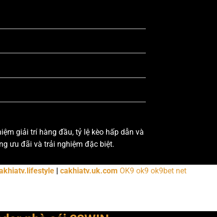
m giải trí hàng đầu, tỷ lệ kèo hấp dẫn và
 ưu đãi và trải nghiệm đặc biệt.
akhiatv.lifestyle
|
cakhiatv.uk.com
OK9
ok9
ok9bet net