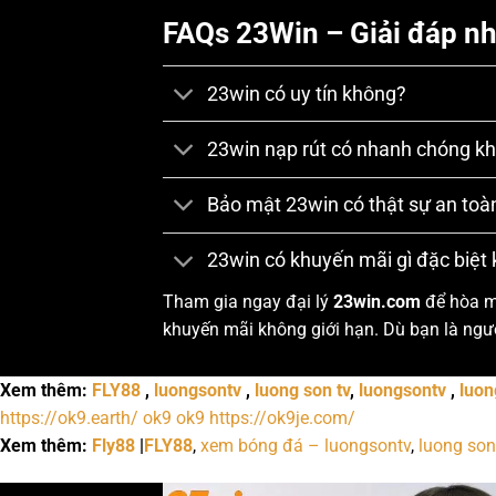
FAQs 23Win – Giải đáp nh
23win có uy tín không?
23win nạp rút có nhanh chóng k
Bảo mật 23win có thật sự an to
23win có khuyến mãi gì đặc biệt
Tham gia ngay đại lý
23win.com
để hòa mì
khuyến mãi không giới hạn. Dù bạn là ngườ
Xem thêm:
FLY88
,
luongsontv
,
luong son tv
,
luongsontv
,
luon
https://ok9.earth/
ok9
ok9
https://ok9je.com/
Xem thêm:
Fly88
|
FLY88
,
xem bóng đá – luongsontv
,
luong son