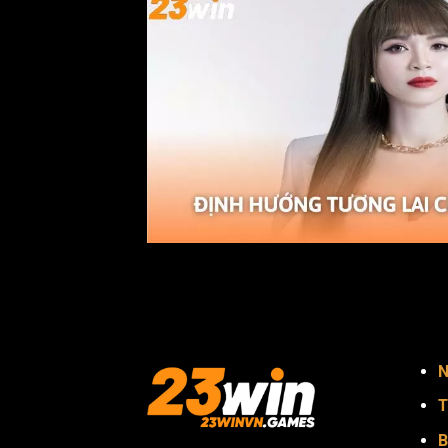
N
T
B