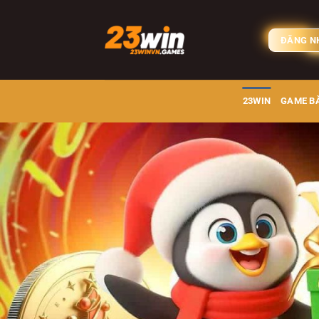
Chuyển
đến
ĐĂNG N
nội
dung
23WIN
GAME B