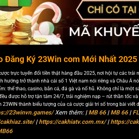
o Đăng Ký 23Win com Mới Nhất 2025
cược trực tuyến đổi tiền thật hàng đầu 2025, nơi hội tự các trả
ịnh hướng trở thành nhà cái số 1 Việt nam nói riêng và Châu Á n
ẩm: thể thao, casino, bắn cá, đá gà và nổ hũ. Không chỉ là một
 đều được hỗ trợ tận tâm 24/7, trải nghiệm nạp – rút thần tốc và
23WIN thành biểu tượng của cá cược giải trí số trong bài viết 
ps://23winvn.games/
Xem thêm:
|
MB 66
|
MB 66
|
FL
/cakhiaz.site/
|
https://cakhiatv.com.mx/
|
https://ca
MB66