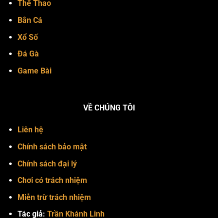
Thể Thao
Bắn Cá
Xổ Số
Đá Gà
Game Bài
VỀ CHÚNG TÔI
Liên hệ
Chính sách bảo mật
Chính sách đại lý
Chơi có trách nhiệm
Miễn trừ trách nhiệm
Tác giả:
Trần Khánh Linh