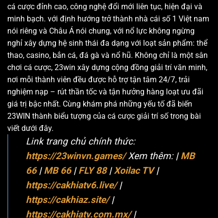
cá cược đỉnh cao, công nghệ đổi mới liên tục, hiện đại và
minh bạch. với định hướng trở thành nhà cái số 1 Việt nam
nói riêng và Châu Á nói chung, với nổ lực không ngừng
nghỉ xây dựng hệ sinh thái đa dạng với loạt sản phẩm: thể
thao, casino, bắn cá, đá gà và nổ hũ. Không chỉ là một sân
chơi cá cược, 23win xây dựng cộng đồng giải trí văn minh,
nơi mỗi thành viên đều được hỗ trợ tận tâm 24/7, trải
nghiệm nạp – rút thần tốc và tận hưởng hàng loạt ưu đãi
giá trị bậc nhất. Cùng khám phá những yếu tố đã biến
23WIN thành biểu tượng của cá cược giải trí số trong bài
viết dưới đây.
Link trang chủ chính thức:
https://23winvn.games/
Xem thêm:
|
MB
66
|
MB 66
|
FLY 88
|
Xoilac TV
|
https://cakhiatv6.live/
|
https://cakhiaz.site/
|
https://cakhiatv.com.mx/
|