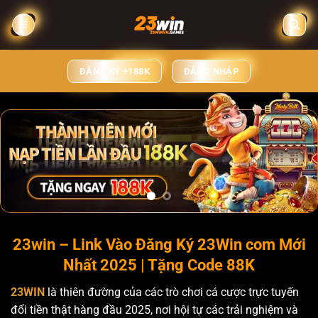
Chuyển
đến
nội
dung
ĐĂNG KÝ +188K
ĐĂNG NHẬP
23win – Link Vào Đăng Ký 23Win com Mới
Nhất 2025 | Tặng Code 88K
23WIN
là thiên đường của các trò chơi cá cược trực tuyến
đổi tiền thật hàng đầu 2025, nơi hội tự các trải nghiệm và