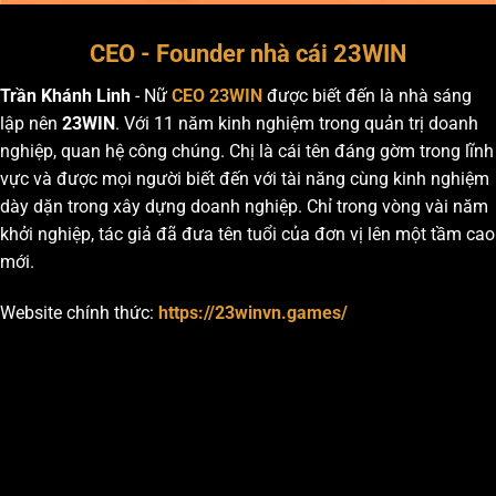
CEO - Founder nhà cái 23WIN
Trần Khánh Linh
- Nữ
CEO 23WIN
được biết đến là nhà sáng
lập nên
23WIN
. Với 11 năm kinh nghiệm trong quản trị doanh
nghiệp, quan hệ công chúng. Chị là cái tên đáng gờm trong lĩnh
vực và được mọi người biết đến với tài năng cùng kinh nghiệm
dày dặn trong xây dựng doanh nghiệp. Chỉ trong vòng vài năm
khởi nghiệp, tác giả đã đưa tên tuổi của đơn vị lên một tầm cao
mới.
Website chính thức:
https://23winvn.games/