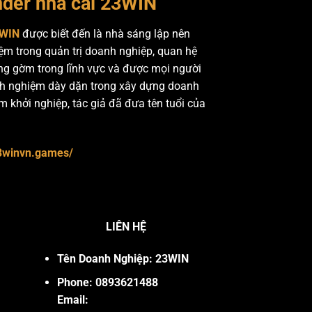
der nhà cái 23WIN
3WIN
được biết đến là nhà sáng lập nên
ệm trong quản trị doanh nghiệp, quan hệ
áng gờm trong lĩnh vực và được mọi người
inh nghiệm dày dặn trong xây dựng doanh
m khởi nghiệp, tác giả đã đưa tên tuổi của
23winvn.games/
LIÊN HỆ
Tên Doanh Nghiệp: 23WIN
Phone: 0893621488
Email: