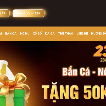
HẬP
ĐĂNG KÝ +188K
ÀI
BẮN CÁ
NỔ HŨ
XỔ SỐ
ĐÁ GÀ
THỂ THAO
LIÊN HỆ
HƯỚNG D