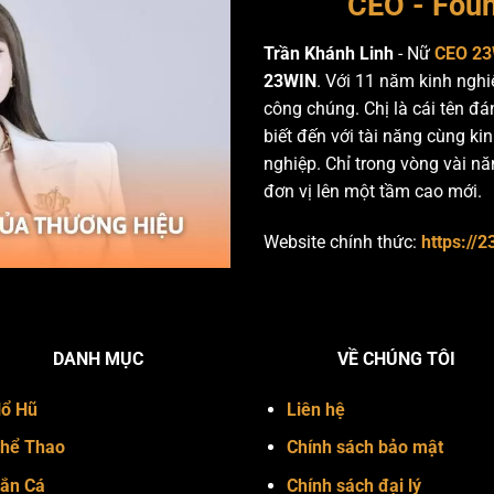
CEO - Foun
Trần Khánh Linh
- Nữ
CEO 2
23WIN
. Với 11 năm kinh nghi
công chúng. Chị là cái tên đ
biết đến với tài năng cùng k
nghiệp. Chỉ trong vòng vài nă
đơn vị lên một tầm cao mới.
Website chính thức:
https://
DANH MỤC
VỀ CHÚNG TÔI
ổ Hũ
Liên hệ
hể Thao
Chính sách bảo mật
ắn Cá
Chính sách đại lý