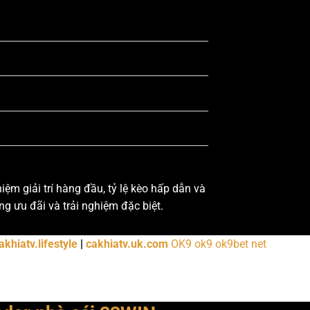
m giải trí hàng đầu, tỷ lệ kèo hấp dẫn và
 ưu đãi và trải nghiệm đặc biệt.
akhiatv.lifestyle
|
cakhiatv.uk.com
OK9
ok9
ok9bet net