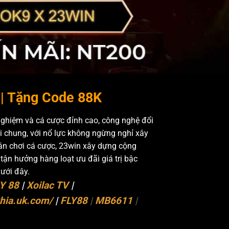
 | Tặng Code 88K
i nghiệm và cá cược đỉnh cao, công nghệ đổi
ói chung, với nổ lực không ngừng nghỉ xây
 sân chơi cá cược, 23win xây dựng cộng
 tận hưởng hàng loạt ưu đãi giá trị bậc
dưới đây.
Y 88
|
Xoilac TV
|
khia.uk.com/
|
FLY88
|
MB6611
|