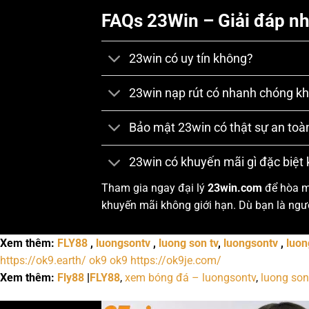
FAQs 23Win – Giải đáp nh
23win có uy tín không?
23win nạp rút có nhanh chóng k
Bảo mật 23win có thật sự an to
23win có khuyến mãi gì đặc biệt
Tham gia ngay đại lý
23win.com
để hòa mì
khuyến mãi không giới hạn. Dù bạn là ngườ
Xem thêm:
FLY88
,
luongsontv
,
luong son tv
,
luongsontv
,
luon
https://ok9.earth/
ok9
ok9
https://ok9je.com/
Xem thêm:
Fly88
|
FLY88
,
xem bóng đá – luongsontv
,
luong son