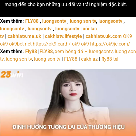
mang đến cho bạn những ưu đãi và trải nghiệm đặc biệt.
Xem thêm:
FLY88
,
luongsontv
,
luong son tv
,
luongsontv
,
luongsontv
,
luongsontv
,
luongsontv
|
xôi lạc
tv
|
cakhiatv.me.uk
|
cakhiatv.lifestyle
|
cakhiatv.uk.com
OK9
ok9
ok9bet net
https://ok9.earth/
ok9
ok9
https://ok9je.com/
Xem thêm:
Fly88
|
FLY88
,
xem bóng đá – luongsontv
,
luong son
tv
,
luong son tv
,
luong son tv
|
FLY88
|
cakhiaz
|
fly88 tel