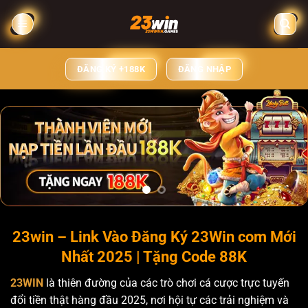
Chuyển
đến
nội
dung
ĐĂNG KÝ +188K
ĐĂNG NHẬP
23win – Link Vào Đăng Ký 23Win com Mới
Nhất 2025 | Tặng Code 88K
23WIN
là thiên đường của các trò chơi cá cược trực tuyến
đổi tiền thật hàng đầu 2025, nơi hội tự các trải nghiệm và