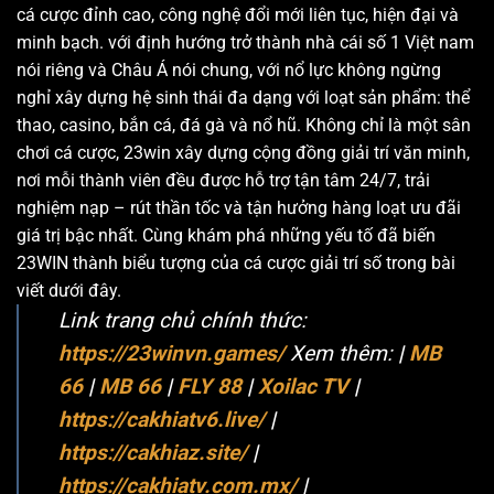
cá cược đỉnh cao, công nghệ đổi mới liên tục, hiện đại và
minh bạch. với định hướng trở thành nhà cái số 1 Việt nam
nói riêng và Châu Á nói chung, với nổ lực không ngừng
nghỉ xây dựng hệ sinh thái đa dạng với loạt sản phẩm: thể
thao, casino, bắn cá, đá gà và nổ hũ. Không chỉ là một sân
chơi cá cược, 23win xây dựng cộng đồng giải trí văn minh,
nơi mỗi thành viên đều được hỗ trợ tận tâm 24/7, trải
nghiệm nạp – rút thần tốc và tận hưởng hàng loạt ưu đãi
giá trị bậc nhất. Cùng khám phá những yếu tố đã biến
23WIN thành biểu tượng của cá cược giải trí số trong bài
viết dưới đây.
Link trang chủ chính thức:
https://23winvn.games/
Xem thêm:
|
MB
66
|
MB 66
|
FLY 88
|
Xoilac TV
|
https://cakhiatv6.live/
|
https://cakhiaz.site/
|
https://cakhiatv.com.mx/
|