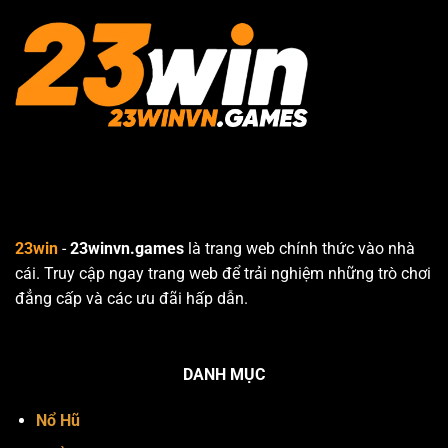
23win
-
23winvn.games
là trang web chính thức vào nhà
cái. Truy cập ngay trang web để trải nghiệm những trò chơi
đẳng cấp và các ưu đãi hấp dẫn.
DANH MỤC
Nổ Hũ