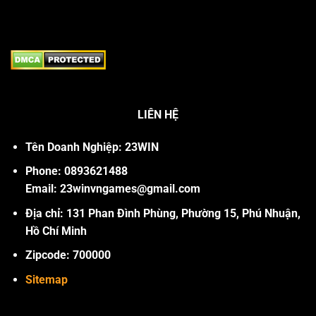
LIÊN HỆ
Tên Doanh Nghiệp: 23WIN
Phone: 0893621488
Email: 23winvngames@gmail.com
Địa chỉ: 131 Phan Đình Phùng, Phường 15, Phú Nhuận,
Hồ Chí Minh
Zipcode: 700000
Sitemap