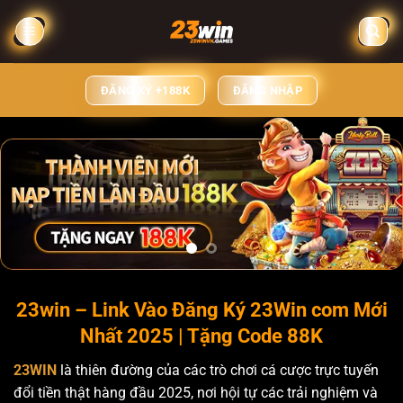
Chuyển
đến
nội
dung
ĐĂNG KÝ +188K
ĐĂNG NHẬP
23win – Link Vào Đăng Ký 23Win com Mới
Nhất 2025 | Tặng Code 88K
23WIN
là thiên đường của các trò chơi cá cược trực tuyến
đổi tiền thật hàng đầu 2025, nơi hội tự các trải nghiệm và