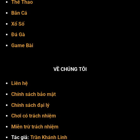
Thể Thao
Bắn Cá
Xổ Số
Đá Gà
Game Bài
VỀ CHÚNG TÔI
Liên hệ
Chính sách bảo mật
Chính sách đại lý
Chơi có trách nhiệm
Miễn trừ trách nhiệm
Tác giả:
Trần Khánh Linh