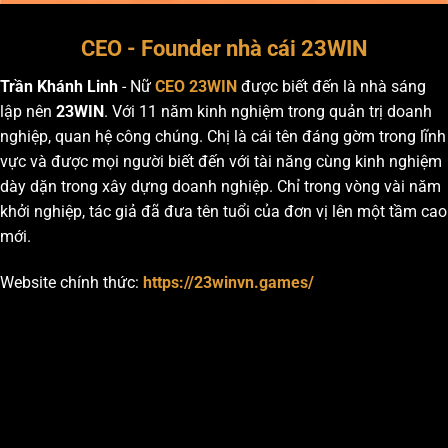
CEO - Founder nhà cái 23WIN
Trần Khánh Linh
- Nữ
CEO 23WIN
được biết đến là nhà sáng
lập nên
23WIN
. Với 11 năm kinh nghiệm trong quản trị doanh
nghiệp, quan hệ công chúng. Chị là cái tên đáng gờm trong lĩnh
vực và được mọi người biết đến với tài năng cùng kinh nghiệm
dày dặn trong xây dựng doanh nghiệp. Chỉ trong vòng vài năm
khởi nghiệp, tác giả đã đưa tên tuổi của đơn vị lên một tầm cao
mới.
Website chính thức:
https://23winvn.games/