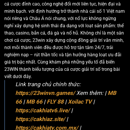
cá cược đỉnh cao, công nghệ đổi mới liên tục, hiện đại và
minh bạch. với định hướng trở thành nhà cái số 1 Việt nam
nói riêng và Châu Á nói chung, với nổ lực không ngừng
nghỉ xây dựng hệ sinh thái đa dạng với loạt sản phẩm: thể
thao, casino, bắn cá, đá gà và nổ hũ. Không chỉ là một sân
chơi cá cược, 23win xây dựng cộng đồng giải trí văn minh,
nơi mỗi thành viên đều được hỗ trợ tận tâm 24/7, trải
nghiệm nạp – rút thần tốc và tận hưởng hàng loạt ưu đãi
giá trị bậc nhất. Cùng khám phá những yếu tố đã biến
23WIN thành biểu tượng của cá cược giải trí số trong bài
viết dưới đây.
Link trang chủ chính thức:
https://23winvn.games/
Xem thêm:
|
MB
66
|
MB 66
|
FLY 88
|
Xoilac TV
|
https://cakhiatv6.live/
|
https://cakhiaz.site/
|
https://cakhiatv.com.mx/
|