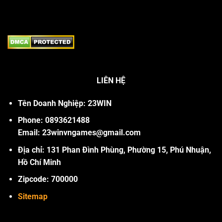
LIÊN HỆ
Tên Doanh Nghiệp: 23WIN
Phone: 0893621488
Email: 23winvngames@gmail.com
Địa chỉ: 131 Phan Đình Phùng, Phường 15, Phú Nhuận,
Hồ Chí Minh
Zipcode: 700000
Sitemap