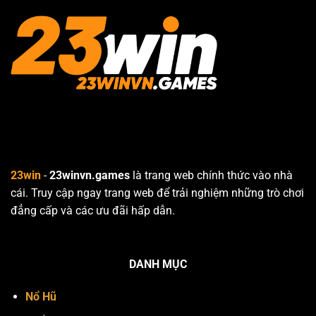
23win
-
23winvn.games
là trang web chính thức vào nhà
cái. Truy cập ngay trang web để trải nghiệm những trò chơi
đẳng cấp và các ưu đãi hấp dẫn.
DANH MỤC
Nổ Hũ