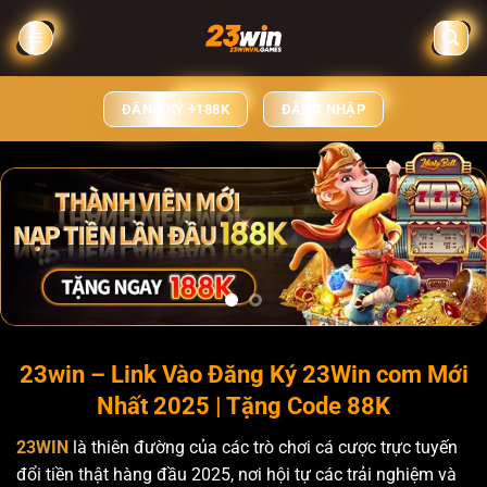
Chuyển
đến
nội
dung
ĐĂNG KÝ +188K
ĐĂNG NHẬP
23win – Link Vào Đăng Ký 23Win com Mới
Nhất 2025 | Tặng Code 88K
23WIN
là thiên đường của các trò chơi cá cược trực tuyến
đổi tiền thật hàng đầu 2025, nơi hội tự các trải nghiệm và