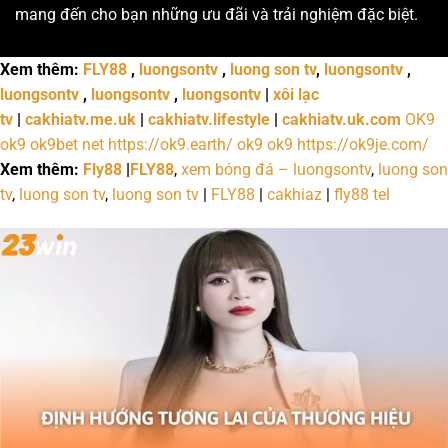
mang đến cho bạn những ưu đãi và trải nghiệm đặc biệt.
Xem thêm:
FLY88
,
luongsontv
,
luong son tv
,
luongsontv
,
luongsontv
,
luongsontv
,
luongsontv
|
xôi lạc
tv
|
cakhiatv.me.uk
|
cakhiatv.lifestyle
|
cakhiatv.uk.com
OK9
ok9
ok9bet net
https://ok9.earth/
ok9
ok9
https://ok9je.com/
Xem thêm:
Fly88
|
FLY88
,
xem bóng đá – luongsontv
,
luong son
tv
,
luong son tv
,
luong son tv
|
FLY88
|
cakhiaz
|
fly88 tel