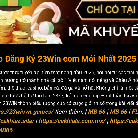
o Đăng Ký 23Win com Mới Nhất 2025
cược trực tuyến đổi tiền thật hàng đầu 2025, nơi hội tự các trả
ịnh hướng trở thành nhà cái số 1 Việt nam nói riêng và Châu Á n
ẩm: thể thao, casino, bắn cá, đá gà và nổ hũ. Không chỉ là một
 đều được hỗ trợ tận tâm 24/7, trải nghiệm nạp – rút thần tốc và
23WIN thành biểu tượng của cá cược giải trí số trong bài viết 
ps://23winvn.games/
Xem thêm:
|
MB 66
|
MB 66
|
FL
/cakhiaz.site/
|
https://cakhiatv.com.mx/
|
https://ca
MB66