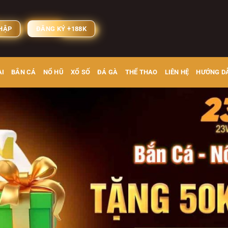
HẬP
ĐĂNG KÝ +188K
ÀI
BẮN CÁ
NỔ HŨ
XỔ SỐ
ĐÁ GÀ
THỂ THAO
LIÊN HỆ
HƯỚNG D