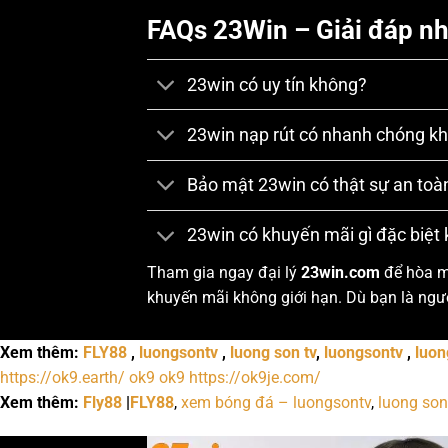
FAQs 23Win – Giải đáp nh
23win có uy tín không?
23win nạp rút có nhanh chóng k
Bảo mật 23win có thật sự an to
23win có khuyến mãi gì đặc biệt
Tham gia ngay đại lý
23win.com
để hòa mì
khuyến mãi không giới hạn. Dù bạn là ngườ
Xem thêm:
FLY88
,
luongsontv
,
luong son tv
,
luongsontv
,
luon
https://ok9.earth/
ok9
ok9
https://ok9je.com/
Xem thêm:
Fly88
|
FLY88
,
xem bóng đá – luongsontv
,
luong son