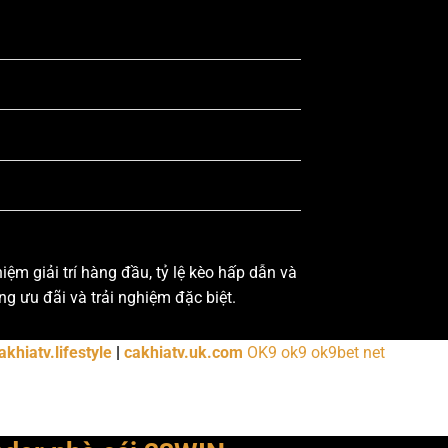
m giải trí hàng đầu, tỷ lệ kèo hấp dẫn và
 ưu đãi và trải nghiệm đặc biệt.
akhiatv.lifestyle
|
cakhiatv.uk.com
OK9
ok9
ok9bet net