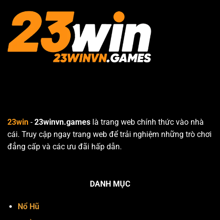
23win
-
23winvn.games
là trang web chính thức vào nhà
cái. Truy cập ngay trang web để trải nghiệm những trò chơi
đẳng cấp và các ưu đãi hấp dẫn.
DANH MỤC
Nổ Hũ