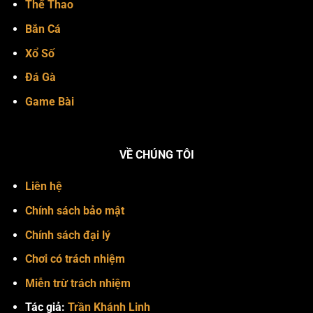
Thể Thao
Bắn Cá
Xổ Số
Đá Gà
Game Bài
VỀ CHÚNG TÔI
Liên hệ
Chính sách bảo mật
Chính sách đại lý
Chơi có trách nhiệm
Miễn trừ trách nhiệm
Tác giả:
Trần Khánh Linh