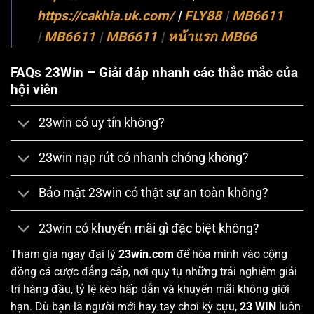
https://cakhia.uk.com/
|
FLY88
|
MB6611
|
MB6611
|
MB6611
|
หน้าแรก MB66
FAQs 23Win – Giải đáp nhanh các thắc mắc của
hội viên
23win có uy tín không?
23win nạp rút có nhanh chóng không?
Bảo mật 23win có thật sự an toàn không?
23win có khuyến mãi gì đặc biệt không?
Tham gia ngay đại lý
23win.com
để hòa mình vào cộng
đồng cá cược đẳng cấp, nơi quy tụ những trải nghiệm giải
trí hàng đầu, tỷ lệ kèo hấp dẫn và khuyến mãi không giới
hạn. Dù bạn là người mới hay tay chơi kỳ cựu,
23 WIN
luôn