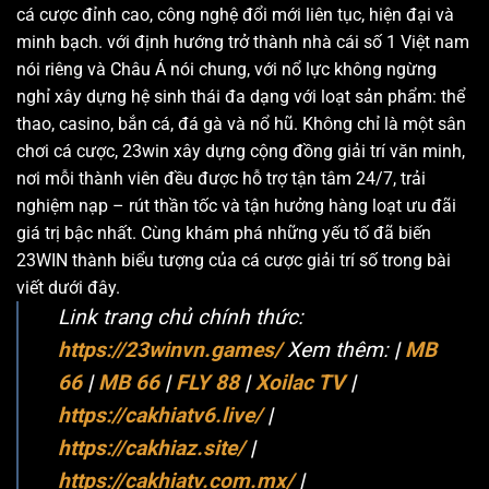
cá cược đỉnh cao, công nghệ đổi mới liên tục, hiện đại và
minh bạch. với định hướng trở thành nhà cái số 1 Việt nam
nói riêng và Châu Á nói chung, với nổ lực không ngừng
nghỉ xây dựng hệ sinh thái đa dạng với loạt sản phẩm: thể
thao, casino, bắn cá, đá gà và nổ hũ. Không chỉ là một sân
chơi cá cược, 23win xây dựng cộng đồng giải trí văn minh,
nơi mỗi thành viên đều được hỗ trợ tận tâm 24/7, trải
nghiệm nạp – rút thần tốc và tận hưởng hàng loạt ưu đãi
giá trị bậc nhất. Cùng khám phá những yếu tố đã biến
23WIN thành biểu tượng của cá cược giải trí số trong bài
viết dưới đây.
Link trang chủ chính thức:
https://23winvn.games/
Xem thêm:
|
MB
66
|
MB 66
|
FLY 88
|
Xoilac TV
|
https://cakhiatv6.live/
|
https://cakhiaz.site/
|
https://cakhiatv.com.mx/
|