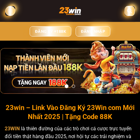
Chuyển
đến
nội
dung
ĐĂNG KÝ +188K
ĐĂNG NHẬP
23win – Link Vào Đăng Ký 23Win com Mới
Nhất 2025 | Tặng Code 88K
23WIN
là thiên đường của các trò chơi cá cược trực tuyến
đổi tiền thật hàng đầu 2025, nơi hội tự các trải nghiệm và