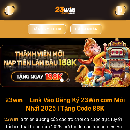
Chuyển
đến
nội
dung
ĐĂNG KÝ +188K
ĐĂNG NHẬP
23win – Link Vào Đăng Ký 23Win com Mới
Nhất 2025 | Tặng Code 88K
23WIN
là thiên đường của các trò chơi cá cược trực tuyến
đổi tiền thật hàng đầu 2025, nơi hội tự các trải nghiệm và