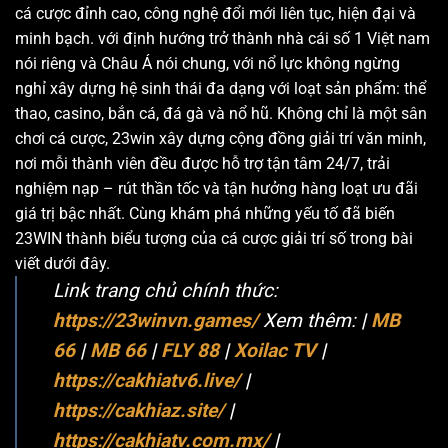
cá cược đỉnh cao, công nghệ đổi mới liên tục, hiện đại và
minh bạch. với định hướng trở thành nhà cái số 1 Việt nam
nói riêng và Châu Á nói chung, với nổ lực không ngừng
nghỉ xây dựng hệ sinh thái đa dạng với loạt sản phẩm: thể
thao, casino, bắn cá, đá gà và nổ hũ. Không chỉ là một sân
chơi cá cược, 23win xây dựng cộng đồng giải trí văn minh,
nơi mỗi thành viên đều được hỗ trợ tận tâm 24/7, trải
nghiệm nạp – rút thần tốc và tận hưởng hàng loạt ưu đãi
giá trị bậc nhất. Cùng khám phá những yếu tố đã biến
23WIN thành biểu tượng của cá cược giải trí số trong bài
viết dưới đây.
Link trang chủ chính thức:
https://23winvn.games/
Xem thêm:
|
MB
66
|
MB 66
|
FLY 88
|
Xoilac TV
|
https://cakhiatv6.live/
|
https://cakhiaz.site/
|
https://cakhiatv.com.mx/
|