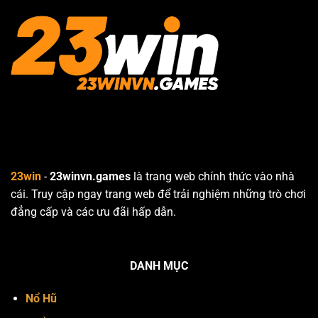
23win
-
23winvn.games
là trang web chính thức vào nhà
cái. Truy cập ngay trang web để trải nghiệm những trò chơi
đẳng cấp và các ưu đãi hấp dẫn.
DANH MỤC
Nổ Hũ