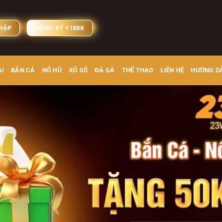
HẬP
ĐĂNG KÝ +188K
ÀI
BẮN CÁ
NỔ HŨ
XỔ SỐ
ĐÁ GÀ
THỂ THAO
LIÊN HỆ
HƯỚNG D