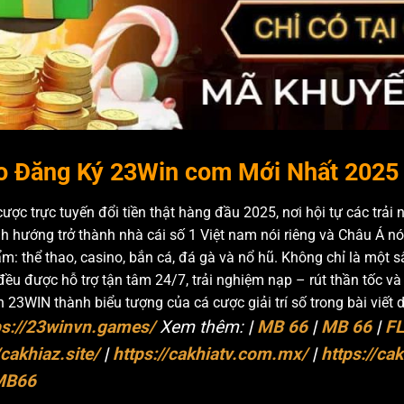
o Đăng Ký 23Win com Mới Nhất 2025
cược trực tuyến đổi tiền thật hàng đầu 2025, nơi hội tự các trả
ịnh hướng trở thành nhà cái số 1 Việt nam nói riêng và Châu Á n
ẩm: thể thao, casino, bắn cá, đá gà và nổ hũ. Không chỉ là một
 đều được hỗ trợ tận tâm 24/7, trải nghiệm nạp – rút thần tốc và
23WIN thành biểu tượng của cá cược giải trí số trong bài viết 
ps://23winvn.games/
Xem thêm:
|
MB 66
|
MB 66
|
FL
/cakhiaz.site/
|
https://cakhiatv.com.mx/
|
https://ca
MB66