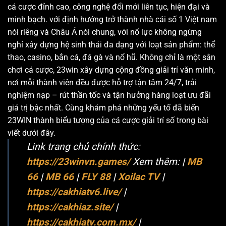
cá cược đỉnh cao, công nghệ đổi mới liên tục, hiện đại và
minh bạch. với định hướng trở thành nhà cái số 1 Việt nam
nói riêng và Châu Á nói chung, với nổ lực không ngừng
nghỉ xây dựng hệ sinh thái đa dạng với loạt sản phẩm: thể
thao, casino, bắn cá, đá gà và nổ hũ. Không chỉ là một sân
chơi cá cược, 23win xây dựng cộng đồng giải trí văn minh,
nơi mỗi thành viên đều được hỗ trợ tận tâm 24/7, trải
nghiệm nạp – rút thần tốc và tận hưởng hàng loạt ưu đãi
giá trị bậc nhất. Cùng khám phá những yếu tố đã biến
23WIN thành biểu tượng của cá cược giải trí số trong bài
viết dưới đây.
Link trang chủ chính thức:
https://23winvn.games/
Xem thêm:
|
MB
66
|
MB 66
|
FLY 88
|
Xoilac TV
|
https://cakhiatv6.live/
|
https://cakhiaz.site/
|
https://cakhiatv.com.mx/
|