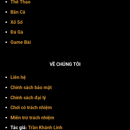
Thể Thao
Bắn Cá
Xổ Số
Đá Gà
Game Bài
VỀ CHÚNG TÔI
Liên hệ
Chính sách bảo mật
Chính sách đại lý
Chơi có trách nhiệm
Miễn trừ trách nhiệm
Tác giả:
Trần Khánh Linh