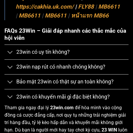
https://cakhia.uk.com/
|
FLY88
|
MB6611
|
MB6611
|
MB6611
|
หน้าแรก MB66
FAQs 23Win – Giải đáp nhanh các thắc mắc của
hội viên
23win có uy tín không?
23win nạp rút có nhanh chóng không?
Bảo mật 23win có thật sự an toàn không?
23win có khuyến mãi gì đặc biệt không?
Tham gia ngay đại lý
23win.com
để hòa mình vào cộng
đồng cá cược đẳng cấp, nơi quy tụ những trải nghiệm giải
trí hàng đầu, tỷ lệ kèo hấp dẫn và khuyến mãi không giới
hạn. Dù bạn là người mới hay tay chơi kỳ cựu,
23 WIN
luôn