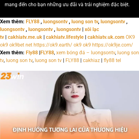
mang đến cho bạn những ưu đãi và trải nghiệm đặc biệt.
Xem thêm:
FLY88
,
luongsontv
,
luong son tv
,
luongsontv
,
luongsontv
,
luongsontv
,
luongsontv
|
xôi lạc
tv
|
cakhiatv.me.uk
|
cakhiatv.lifestyle
|
cakhiatv.uk.com
OK9
ok9
ok9bet net
https://ok9.earth/
ok9
ok9
https://ok9je.com/
Xem thêm:
Fly88
|
FLY88
,
xem bóng đá – luongsontv
,
luong son
tv
,
luong son tv
,
luong son tv
|
FLY88
|
cakhiaz
|
fly88 tel