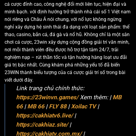
cá cược đỉnh cao, công nghệ đổi mới liên tục, hiện đại và
minh bạch. với định hướng trở thành nhà cái số 1 Việt nam
nói riêng và Châu Á nói chung, với nổ lực không ngừng
nghỉ xây dựng hệ sinh thái đa dạng với loạt sản phẩm: thể
thao, casino, bắn cá, đá gà và nổ hũ. Không chỉ là một sân
chơi cá cược, 23win xây dựng cộng đồng giải trí văn minh,
nơi mỗi thành viên đều được hỗ trợ tận tâm 24/7, trải
nghiệm nạp – rút thần tốc và tận hưởng hàng loạt ưu đãi
giá trị bậc nhất. Cùng khám phá những yếu tố đã biến
23WIN thành biểu tượng của cá cược giải trí số trong bài
viết dưới đây.
Link trang chủ chính thức:
https://23winvn.games/
Xem thêm:
|
MB
66
|
MB 66
|
FLY 88
|
Xoilac TV
|
https://cakhiatv6.live/
|
https://cakhiaz.site/
|
https://cakhiatv.com.mx/
|