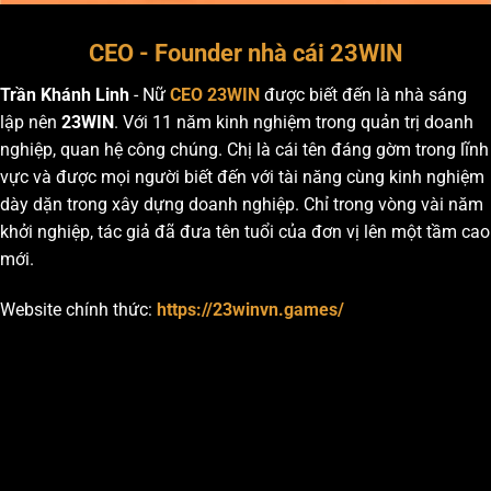
CEO - Founder nhà cái 23WIN
Trần Khánh Linh
- Nữ
CEO 23WIN
được biết đến là nhà sáng
lập nên
23WIN
. Với 11 năm kinh nghiệm trong quản trị doanh
nghiệp, quan hệ công chúng. Chị là cái tên đáng gờm trong lĩnh
vực và được mọi người biết đến với tài năng cùng kinh nghiệm
dày dặn trong xây dựng doanh nghiệp. Chỉ trong vòng vài năm
khởi nghiệp, tác giả đã đưa tên tuổi của đơn vị lên một tầm cao
mới.
Website chính thức:
https://23winvn.games/