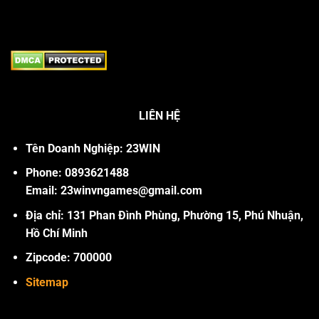
LIÊN HỆ
Tên Doanh Nghiệp: 23WIN
Phone: 0893621488
Email: 23winvngames@gmail.com
Địa chỉ: 131 Phan Đình Phùng, Phường 15, Phú Nhuận,
Hồ Chí Minh
Zipcode: 700000
Sitemap