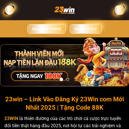
Chuyển
đến
nội
dung
ĐĂNG KÝ +188K
ĐĂNG NHẬP
23win – Link Vào Đăng Ký 23Win com Mới
Nhất 2025 | Tặng Code 88K
23WIN
là thiên đường của các trò chơi cá cược trực tuyến
đổi tiền thật hàng đầu 2025, nơi hội tự các trải nghiệm và