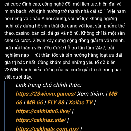
cá cược đỉnh cao, công nghệ đổi mới liên tục, hiện đại và
minh bạch. với định hướng trở thành nhà cái số 1 Việt nam
nói riêng và Châu Á nói chung, với nổ lực không ngừng
nghỉ xây dựng hệ sinh thái đa dạng với loạt sản phẩm: thể
thao, casino, bắn cá, đá gà và nổ hũ. Không chỉ là một sân
chơi cá cược, 23win xây dựng cộng đồng giải trí văn minh,
nơi mỗi thành viên đều được hỗ trợ tận tâm 24/7, trải
nghiệm nạp – rút thần tốc và tận hưởng hàng loạt ưu đãi
giá trị bậc nhất. Cùng khám phá những yếu tố đã biến
23WIN thành biểu tượng của cá cược giải trí số trong bài
viết dưới đây.
Link trang chủ chính thức:
https://23winvn.games/
Xem thêm:
|
MB
66
|
MB 66
|
FLY 88
|
Xoilac TV
|
https://cakhiatv6.live/
|
https://cakhiaz.site/
|
https://cakhiatv.com.mx/
|