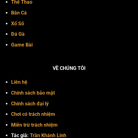
Thể Thao
Bắn Cá
Xổ Số
Đá Gà
Game Bài
VỀ CHÚNG TÔI
Liên hệ
Chính sách bảo mật
Chính sách đại lý
Chơi có trách nhiệm
Miễn trừ trách nhiệm
Tác giả:
Trần Khánh Linh