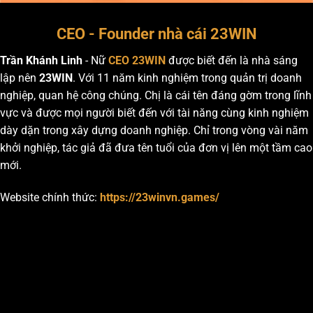
CEO - Founder nhà cái 23WIN
Trần Khánh Linh
- Nữ
CEO 23WIN
được biết đến là nhà sáng
lập nên
23WIN
. Với 11 năm kinh nghiệm trong quản trị doanh
nghiệp, quan hệ công chúng. Chị là cái tên đáng gờm trong lĩnh
vực và được mọi người biết đến với tài năng cùng kinh nghiệm
dày dặn trong xây dựng doanh nghiệp. Chỉ trong vòng vài năm
khởi nghiệp, tác giả đã đưa tên tuổi của đơn vị lên một tầm cao
mới.
Website chính thức:
https://23winvn.games/