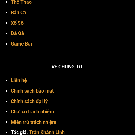
Thể Thao
Bắn Cá
Xổ Số
Đá Gà
Game Bài
VỀ CHÚNG TÔI
Liên hệ
Chính sách bảo mật
Chính sách đại lý
Chơi có trách nhiệm
Miễn trừ trách nhiệm
Tác giả:
Trần Khánh Linh