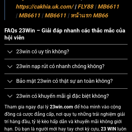
https://cakhia.uk.com/
|
FLY88
|
MB6611
|
MB6611
|
MB6611
|
หน้าแรก MB66
FAQs 23Win – Giải đáp nhanh các thắc mắc của
hội viên
23win có uy tín không?
23win nạp rút có nhanh chóng không?
Bảo mật 23win có thật sự an toàn không?
23win có khuyến mãi gì đặc biệt không?
Tham gia ngay đại lý
23win.com
để hòa mình vào cộng
đồng cá cược đẳng cấp, nơi quy tụ những trải nghiệm giải
trí hàng đầu, tỷ lệ kèo hấp dẫn và khuyến mãi không giới
hạn. Dù bạn là người mới hay tay chơi kỳ cựu,
23 WIN
luôn