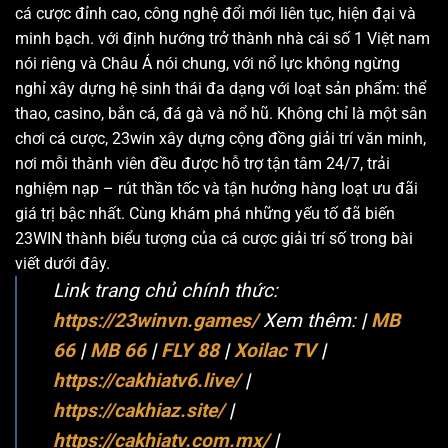
cá cược đỉnh cao, công nghệ đổi mới liên tục, hiện đại và
minh bạch. với định hướng trở thành nhà cái số 1 Việt nam
nói riêng và Châu Á nói chung, với nổ lực không ngừng
nghỉ xây dựng hệ sinh thái đa dạng với loạt sản phẩm: thể
thao, casino, bắn cá, đá gà và nổ hũ. Không chỉ là một sân
chơi cá cược, 23win xây dựng cộng đồng giải trí văn minh,
nơi mỗi thành viên đều được hỗ trợ tận tâm 24/7, trải
nghiệm nạp – rút thần tốc và tận hưởng hàng loạt ưu đãi
giá trị bậc nhất. Cùng khám phá những yếu tố đã biến
23WIN thành biểu tượng của cá cược giải trí số trong bài
viết dưới đây.
Link trang chủ chính thức:
https://23winvn.games/
Xem thêm:
|
MB
66
|
MB 66
|
FLY 88
|
Xoilac TV
|
https://cakhiatv6.live/
|
https://cakhiaz.site/
|
https://cakhiatv.com.mx/
|