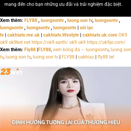
mang đến cho bạn những ưu đãi và trải nghiệm đặc biệt.
Xem thêm:
FLY88
,
luongsontv
,
luong son tv
,
luongsontv
,
luongsontv
,
luongsontv
,
luongsontv
|
xôi lạc
tv
|
cakhiatv.me.uk
|
cakhiatv.lifestyle
|
cakhiatv.uk.com
OK9
ok9
ok9bet net
https://ok9.earth/
ok9
ok9
https://ok9je.com/
Xem thêm:
Fly88
|
FLY88
,
xem bóng đá – luongsontv
,
luong son
tv
,
luong son tv
,
luong son tv
|
FLY88
|
cakhiaz
|
fly88 tel