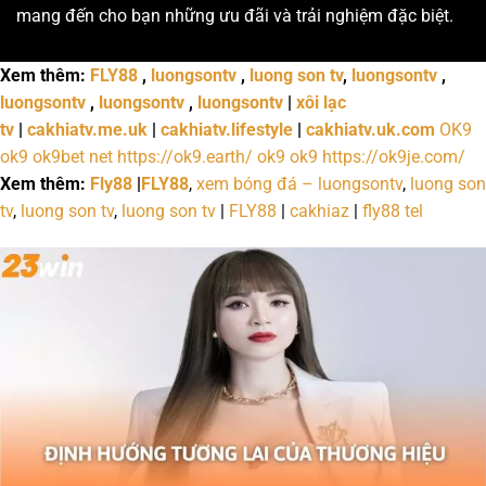
mang đến cho bạn những ưu đãi và trải nghiệm đặc biệt.
Xem thêm:
FLY88
,
luongsontv
,
luong son tv
,
luongsontv
,
luongsontv
,
luongsontv
,
luongsontv
|
xôi lạc
tv
|
cakhiatv.me.uk
|
cakhiatv.lifestyle
|
cakhiatv.uk.com
OK9
ok9
ok9bet net
https://ok9.earth/
ok9
ok9
https://ok9je.com/
Xem thêm:
Fly88
|
FLY88
,
xem bóng đá – luongsontv
,
luong son
tv
,
luong son tv
,
luong son tv
|
FLY88
|
cakhiaz
|
fly88 tel