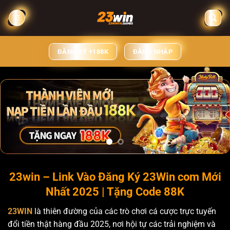
Chuyển
đến
nội
dung
ĐĂNG KÝ +188K
ĐĂNG NHẬP
23win – Link Vào Đăng Ký 23Win com Mới
Nhất 2025 | Tặng Code 88K
23WIN
là thiên đường của các trò chơi cá cược trực tuyến
đổi tiền thật hàng đầu 2025, nơi hội tự các trải nghiệm và