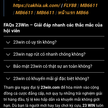
https://cakhia.uk.com/
|
FLY88
|
MB6611
|
MB6611
|
MB6611
|
หน้าแรก MB66
FAQs 23Win – Giải đáp nhanh các thắc mắc của
hội viên
23win có uy tín không?
23win nạp rút có nhanh chóng không?
Bảo mật 23win có thật sự an toàn không?
23win có khuyến mãi gì đặc biệt không?
Tham gia ngay đại lý
23win.com
để hòa mình vào cộng
đồng cá cược đẳng cấp, nơi quy tụ những trải nghiệm giải
trí hàng đầu, tỷ lệ kèo hấp dẫn và khuyến mãi không giới
hạn. Dù bạn là người mới hay tay chơi kỳ cựu,
23 WIN
luôn