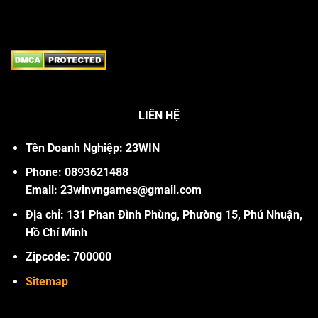
LIÊN HỆ
Tên Doanh Nghiệp: 23WIN
Phone: 0893621488
Email: 23winvngames@gmail.com
Địa chỉ: 131 Phan Đình Phùng, Phường 15, Phú Nhuận,
Hồ Chí Minh
Zipcode: 700000
Sitemap