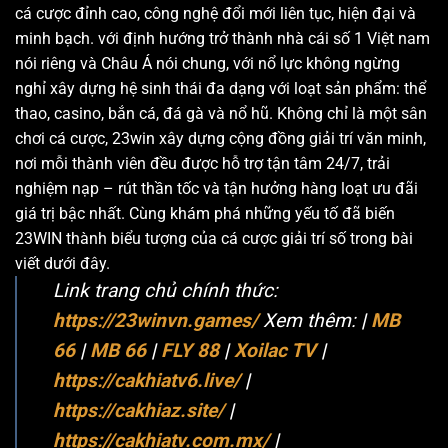
cá cược đỉnh cao, công nghệ đổi mới liên tục, hiện đại và
minh bạch. với định hướng trở thành nhà cái số 1 Việt nam
nói riêng và Châu Á nói chung, với nổ lực không ngừng
nghỉ xây dựng hệ sinh thái đa dạng với loạt sản phẩm: thể
thao, casino, bắn cá, đá gà và nổ hũ. Không chỉ là một sân
chơi cá cược, 23win xây dựng cộng đồng giải trí văn minh,
nơi mỗi thành viên đều được hỗ trợ tận tâm 24/7, trải
nghiệm nạp – rút thần tốc và tận hưởng hàng loạt ưu đãi
giá trị bậc nhất. Cùng khám phá những yếu tố đã biến
23WIN thành biểu tượng của cá cược giải trí số trong bài
viết dưới đây.
Link trang chủ chính thức:
https://23winvn.games/
Xem thêm:
|
MB
66
|
MB 66
|
FLY 88
|
Xoilac TV
|
https://cakhiatv6.live/
|
https://cakhiaz.site/
|
https://cakhiatv.com.mx/
|