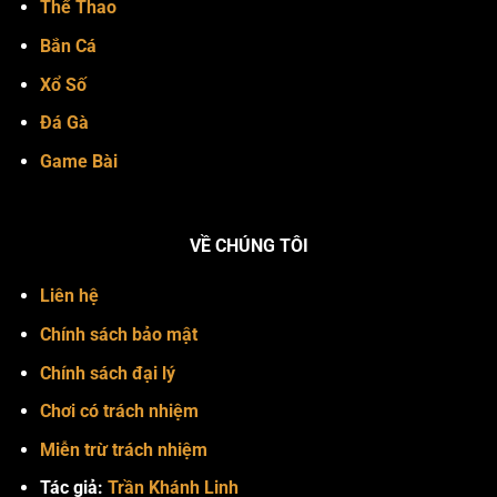
Thể Thao
Bắn Cá
Xổ Số
Đá Gà
Game Bài
VỀ CHÚNG TÔI
Liên hệ
Chính sách bảo mật
Chính sách đại lý
Chơi có trách nhiệm
Miễn trừ trách nhiệm
Tác giả:
Trần Khánh Linh