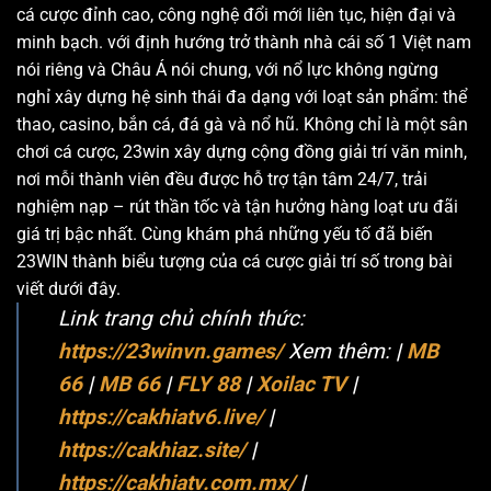
cá cược đỉnh cao, công nghệ đổi mới liên tục, hiện đại và
minh bạch. với định hướng trở thành nhà cái số 1 Việt nam
nói riêng và Châu Á nói chung, với nổ lực không ngừng
nghỉ xây dựng hệ sinh thái đa dạng với loạt sản phẩm: thể
thao, casino, bắn cá, đá gà và nổ hũ. Không chỉ là một sân
chơi cá cược, 23win xây dựng cộng đồng giải trí văn minh,
nơi mỗi thành viên đều được hỗ trợ tận tâm 24/7, trải
nghiệm nạp – rút thần tốc và tận hưởng hàng loạt ưu đãi
giá trị bậc nhất. Cùng khám phá những yếu tố đã biến
23WIN thành biểu tượng của cá cược giải trí số trong bài
viết dưới đây.
Link trang chủ chính thức:
https://23winvn.games/
Xem thêm:
|
MB
66
|
MB 66
|
FLY 88
|
Xoilac TV
|
https://cakhiatv6.live/
|
https://cakhiaz.site/
|
https://cakhiatv.com.mx/
|