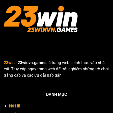
23win
-
23winvn.games
là trang web chính thức vào nhà
cái. Truy cập ngay trang web để trải nghiệm những trò chơi
đẳng cấp và các ưu đãi hấp dẫn.
DANH MỤC
Nổ Hũ