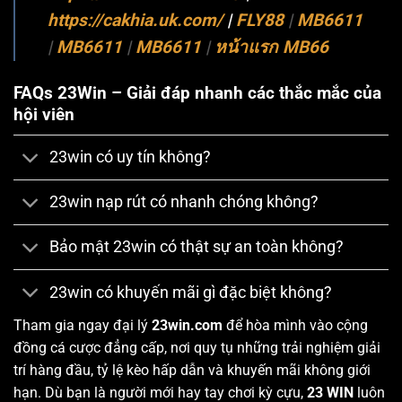
https://cakhia.uk.com/
|
FLY88
|
MB6611
|
MB6611
|
MB6611
|
หน้าแรก MB66
FAQs 23Win – Giải đáp nhanh các thắc mắc của
hội viên
23win có uy tín không?
23win nạp rút có nhanh chóng không?
Bảo mật 23win có thật sự an toàn không?
23win có khuyến mãi gì đặc biệt không?
Tham gia ngay đại lý
23win.com
để hòa mình vào cộng
đồng cá cược đẳng cấp, nơi quy tụ những trải nghiệm giải
trí hàng đầu, tỷ lệ kèo hấp dẫn và khuyến mãi không giới
hạn. Dù bạn là người mới hay tay chơi kỳ cựu,
23 WIN
luôn