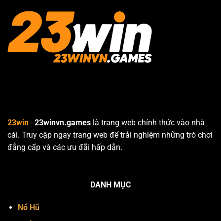
23win
-
23winvn.games
là trang web chính thức vào nhà
cái. Truy cập ngay trang web để trải nghiệm những trò chơi
đẳng cấp và các ưu đãi hấp dẫn.
DANH MỤC
Nổ Hũ