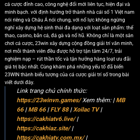
cá cược đỉnh cao, công nghệ đổi mới liên tục, hiện đại và
minh bạch. với định hướng trở thành nhà cái số 1 Việt nam
nói riêng và Châu Á nói chung, với nổ lực không ngừng
nghỉ xây dựng hệ sinh thái đa dạng với loạt sản phẩm: thể
thao, casino, bắn cá, đá gà và nổ hũ. Không chỉ là một sân
chơi cá cược, 23win xây dựng cộng đồng giải trí văn minh,
nơi mỗi thành viên đều được hỗ trợ tận tâm 24/7, trải
nghiệm nạp – rút thần tốc và tận hưởng hàng loạt ưu đãi
giá trị bậc nhất. Cùng khám phá những yếu tố đã biến
23WIN thành biểu tượng của cá cược giải trí số trong bài
viết dưới đây.
Link trang chủ chính thức:
https://23winvn.games/
Xem thêm:
|
MB
66
|
MB 66
|
FLY 88
|
Xoilac TV
|
https://cakhiatv6.live/
|
https://cakhiaz.site/
|
https://cakhiatv.com.mx/
|