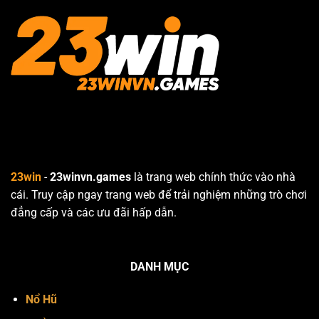
23win
-
23winvn.games
là trang web chính thức vào nhà
cái. Truy cập ngay trang web để trải nghiệm những trò chơi
đẳng cấp và các ưu đãi hấp dẫn.
DANH MỤC
Nổ Hũ