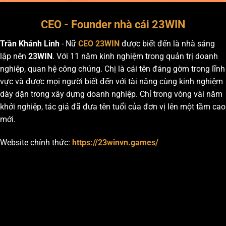
CEO - Founder nhà cái 23WIN
Trần Khánh Linh
- Nữ
CEO 23WIN
được biết đến là nhà sáng
lập nên
23WIN
. Với 11 năm kinh nghiệm trong quản trị doanh
nghiệp, quan hệ công chúng. Chị là cái tên đáng gờm trong lĩnh
vực và được mọi người biết đến với tài năng cùng kinh nghiệm
dày dặn trong xây dựng doanh nghiệp. Chỉ trong vòng vài năm
khởi nghiệp, tác giả đã đưa tên tuổi của đơn vị lên một tầm cao
mới.
Website chính thức:
https://23winvn.games/