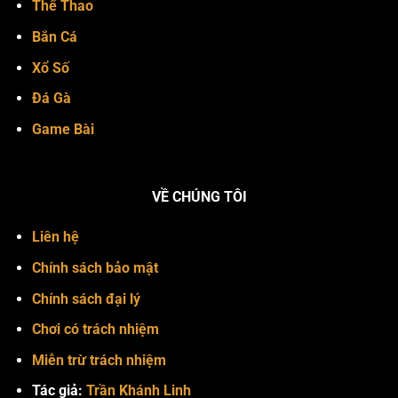
Thể Thao
Bắn Cá
Xổ Số
Đá Gà
Game Bài
VỀ CHÚNG TÔI
Liên hệ
Chính sách bảo mật
Chính sách đại lý
Chơi có trách nhiệm
Miễn trừ trách nhiệm
Tác giả:
Trần Khánh Linh