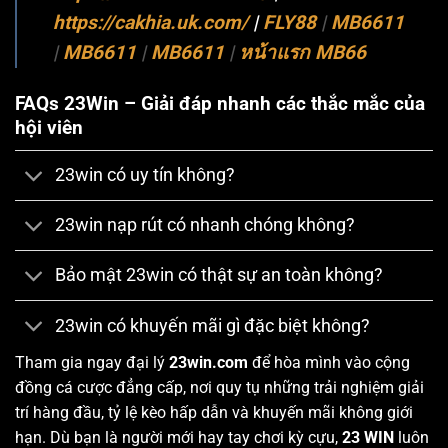
https://cakhia.uk.com/
|
FLY88
|
MB6611
|
MB6611
|
MB6611
|
หน้าแรก MB66
FAQs 23Win – Giải đáp nhanh các thắc mắc của
hội viên
23win có uy tín không?
23win nạp rút có nhanh chóng không?
Bảo mật 23win có thật sự an toàn không?
23win có khuyến mãi gì đặc biệt không?
Tham gia ngay đại lý
23win.com
để hòa mình vào cộng
đồng cá cược đẳng cấp, nơi quy tụ những trải nghiệm giải
trí hàng đầu, tỷ lệ kèo hấp dẫn và khuyến mãi không giới
hạn. Dù bạn là người mới hay tay chơi kỳ cựu,
23 WIN
luôn