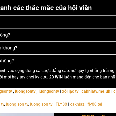
anh các thắc mắc của hội viên
hông?
àn không?
 không?
nh vào cộng đồng cá cược đẳng cấp, nơi quy tụ những trải nghiệ
i mới hay tay chơi kỳ cựu,
23 WIN
luôn mang đến cho bạn những
gsontv
,
luongsontv
,
luongsontv
|
xôi lạc tv
|
cakhiatv.me.uk
|
c
 tv
,
luong son tv
,
luong son tv
|
FLY88
|
cakhiaz
|
fly88 tel