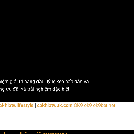
m giải trí hàng đầu, tỷ lệ kèo hấp dẫn và
 ưu đãi và trải nghiệm đặc biệt.
akhiatv.lifestyle
|
cakhiatv.uk.com
OK9
ok9
ok9bet net