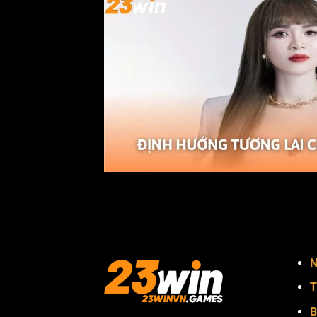
N
T
B