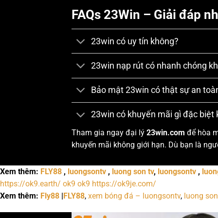
FAQs 23Win – Giải đáp nh
23win có uy tín không?
23win nạp rút có nhanh chóng k
Bảo mật 23win có thật sự an to
23win có khuyến mãi gì đặc biệt
Tham gia ngay đại lý
23win.com
để hòa mì
khuyến mãi không giới hạn. Dù bạn là ngườ
Xem thêm:
FLY88
,
luongsontv
,
luong son tv
,
luongsontv
,
luon
https://ok9.earth/
ok9
ok9
https://ok9je.com/
Xem thêm:
Fly88
|
FLY88
,
xem bóng đá – luongsontv
,
luong son