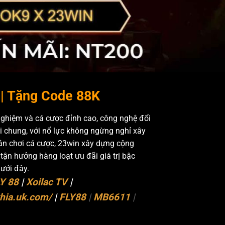
 | Tặng Code 88K
i nghiệm và cá cược đỉnh cao, công nghệ đổi
ói chung, với nổ lực không ngừng nghỉ xây
 sân chơi cá cược, 23win xây dựng cộng
 tận hưởng hàng loạt ưu đãi giá trị bậc
dưới đây.
Y 88
|
Xoilac TV
|
khia.uk.com/
|
FLY88
|
MB6611
|