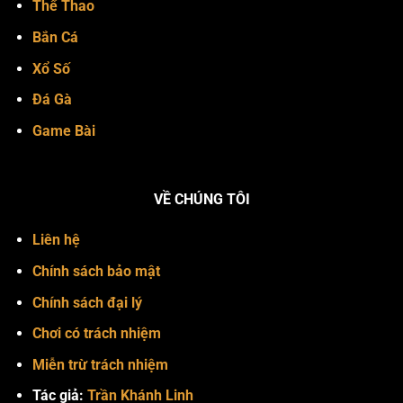
Thể Thao
Bắn Cá
Xổ Số
Đá Gà
Game Bài
VỀ CHÚNG TÔI
Liên hệ
Chính sách bảo mật
Chính sách đại lý
Chơi có trách nhiệm
Miễn trừ trách nhiệm
Tác giả:
Trần Khánh Linh