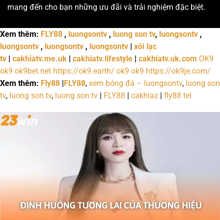
mang đến cho bạn những ưu đãi và trải nghiệm đặc biệt.
Xem thêm:
FLY88
,
luongsontv
,
luong son tv
,
luongsontv
,
luongsontv
,
luongsontv
,
luongsontv
|
xôi lạc
tv
|
cakhiatv.me.uk
|
cakhiatv.lifestyle
|
cakhiatv.uk.com
OK9
ok9
ok9bet net
https://ok9.earth/
ok9
ok9
https://ok9je.com/
Xem thêm:
Fly88
|
FLY88
,
xem bóng đá – luongsontv
,
luong son
tv
,
luong son tv
,
luong son tv
|
FLY88
|
cakhiaz
|
fly88 tel