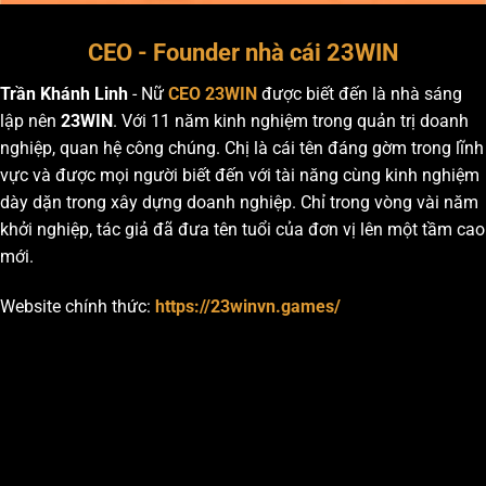
CEO - Founder nhà cái 23WIN
Trần Khánh Linh
- Nữ
CEO 23WIN
được biết đến là nhà sáng
lập nên
23WIN
. Với 11 năm kinh nghiệm trong quản trị doanh
nghiệp, quan hệ công chúng. Chị là cái tên đáng gờm trong lĩnh
vực và được mọi người biết đến với tài năng cùng kinh nghiệm
dày dặn trong xây dựng doanh nghiệp. Chỉ trong vòng vài năm
khởi nghiệp, tác giả đã đưa tên tuổi của đơn vị lên một tầm cao
mới.
Website chính thức:
https://23winvn.games/