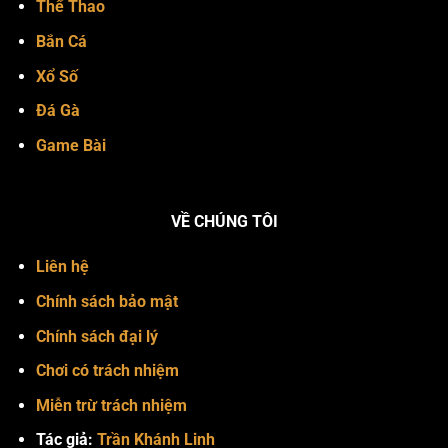
Thể Thao
Bắn Cá
Xổ Số
Đá Gà
Game Bài
VỀ CHÚNG TÔI
Liên hệ
Chính sách bảo mật
Chính sách đại lý
Chơi có trách nhiệm
Miễn trừ trách nhiệm
Tác giả:
Trần Khánh Linh