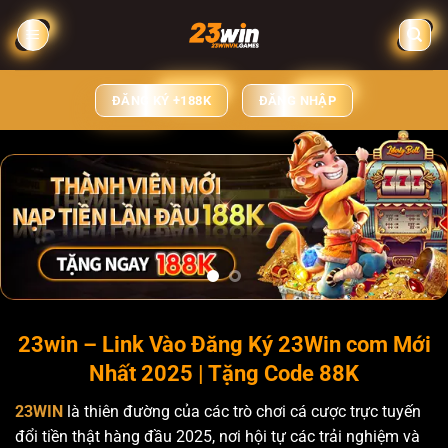
Chuyển
đến
nội
dung
ĐĂNG KÝ +188K
ĐĂNG NHẬP
23win – Link Vào Đăng Ký 23Win com Mới
Nhất 2025 | Tặng Code 88K
23WIN
là thiên đường của các trò chơi cá cược trực tuyến
đổi tiền thật hàng đầu 2025, nơi hội tự các trải nghiệm và