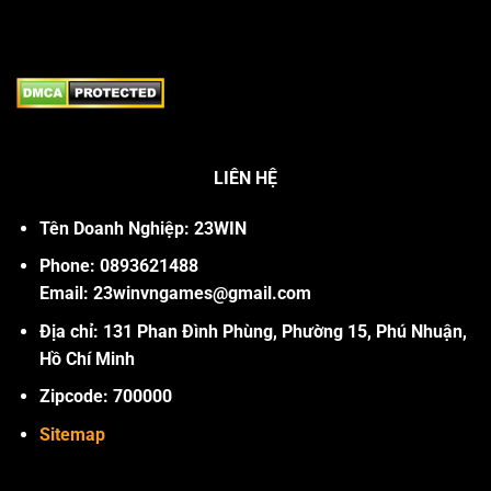
LIÊN HỆ
Tên Doanh Nghiệp: 23WIN
Phone: 0893621488
Email: 23winvngames@gmail.com
Địa chỉ: 131 Phan Đình Phùng, Phường 15, Phú Nhuận,
Hồ Chí Minh
Zipcode: 700000
Sitemap