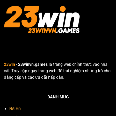
23win
-
23winvn.games
là trang web chính thức vào nhà
cái. Truy cập ngay trang web để trải nghiệm những trò chơi
đẳng cấp và các ưu đãi hấp dẫn.
DANH MỤC
Nổ Hũ