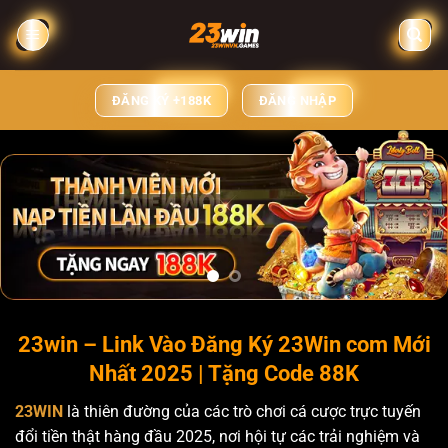
Chuyển
đến
nội
dung
ĐĂNG KÝ +188K
ĐĂNG NHẬP
23win – Link Vào Đăng Ký 23Win com Mới
Nhất 2025 | Tặng Code 88K
23WIN
là thiên đường của các trò chơi cá cược trực tuyến
đổi tiền thật hàng đầu 2025, nơi hội tự các trải nghiệm và