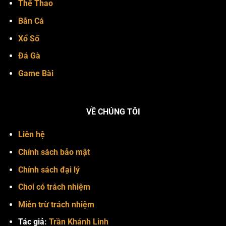
Thể Thao
Bắn Cá
Xổ Số
Đá Gà
Game Bài
VỀ CHÚNG TÔI
Liên hệ
Chính sách bảo mật
Chính sách đại lý
Chơi có trách nhiệm
Miễn trừ trách nhiệm
Tác giả:
Trần Khánh Linh