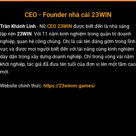
CEO - Founder nhà cái 23WIN
Trần Khánh Linh
- Nữ
CEO 23WIN
được biết đến là nhà sáng
lập nên
23WIN
. Với 11 năm kinh nghiệm trong quản trị doanh
nghiệp, quan hệ công chúng. Chị là cái tên đáng gờm trong lĩnh
vực và được mọi người biết đến với tài năng cùng kinh nghiệm
dày dặn trong xây dựng doanh nghiệp. Chỉ trong vòng vài năm
khởi nghiệp, tác giả đã đưa tên tuổi của đơn vị lên một tầm cao
mới.
Website chính thức:
https://23winvn.games/