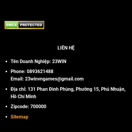
LIÊN HỆ
Tên Doanh Nghiệp: 23WIN
Phone: 0893621488
Email: 23winvngames@gmail.com
Địa chỉ: 131 Phan Đình Phùng, Phường 15, Phú Nhuận,
Hồ Chí Minh
Zipcode: 700000
Sitemap