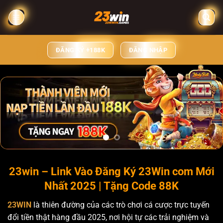
Chuyển
đến
nội
dung
ĐĂNG KÝ +188K
ĐĂNG NHẬP
23win – Link Vào Đăng Ký 23Win com Mới
Nhất 2025 | Tặng Code 88K
23WIN
là thiên đường của các trò chơi cá cược trực tuyến
đổi tiền thật hàng đầu 2025, nơi hội tự các trải nghiệm và