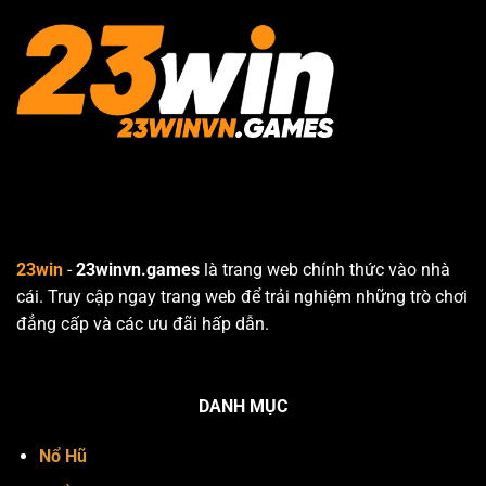
23win
-
23winvn.games
là trang web chính thức vào nhà
cái. Truy cập ngay trang web để trải nghiệm những trò chơi
đẳng cấp và các ưu đãi hấp dẫn.
DANH MỤC
Nổ Hũ