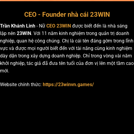
CEO - Founder nhà cái 23WIN
Trần Khánh Linh
- Nữ
CEO 23WIN
được biết đến là nhà sáng
lập nên
23WIN
. Với 11 năm kinh nghiệm trong quản trị doanh
nghiệp, quan hệ công chúng. Chị là cái tên đáng gờm trong lĩnh
vực và được mọi người biết đến với tài năng cùng kinh nghiệm
dày dặn trong xây dựng doanh nghiệp. Chỉ trong vòng vài năm
khởi nghiệp, tác giả đã đưa tên tuổi của đơn vị lên một tầm cao
mới.
Website chính thức:
https://23winvn.games/