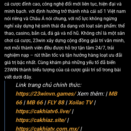
cá cược đỉnh cao, công nghệ đổi mới liên tục, hiện đại và
minh bạch. với định hướng trở thành nhà cái số 1 Việt nam
nói riêng và Châu Á nói chung, với nổ lực không ngừng
nghỉ xây dựng hệ sinh thái đa dạng với loạt sản phẩm: thể
thao, casino, bắn cá, đá gà và nổ hũ. Không chỉ là một sân
chơi cá cược, 23win xây dựng cộng đồng giải trí văn minh,
nơi mỗi thành viên đều được hỗ trợ tận tâm 24/7, trải
nghiệm nạp – rút thần tốc và tận hưởng hàng loạt ưu đãi
giá trị bậc nhất. Cùng khám phá những yếu tố đã biến
23WIN thành biểu tượng của cá cược giải trí số trong bài
viết dưới đây.
Link trang chủ chính thức:
https://23winvn.games/
Xem thêm:
|
MB
66
|
MB 66
|
FLY 88
|
Xoilac TV
|
https://cakhiatv6.live/
|
https://cakhiaz.site/
|
https://cakhiatv.com.mx/
|