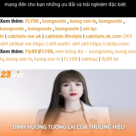
mang đến cho bạn những ưu đãi và trải nghiệm đặc biệt.
Xem thêm:
FLY88
,
luongsontv
,
luong son tv
,
luongsontv
,
luongsontv
,
luongsontv
,
luongsontv
|
xôi lạc
tv
|
cakhiatv.me.uk
|
cakhiatv.lifestyle
|
cakhiatv.uk.com
OK9
ok9
ok9bet net
https://ok9.earth/
ok9
ok9
https://ok9je.com/
Xem thêm:
Fly88
|
FLY88
,
xem bóng đá – luongsontv
,
luong son
tv
,
luong son tv
,
luong son tv
|
FLY88
|
cakhiaz
|
fly88 tel