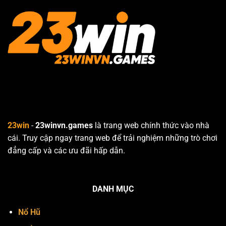
23win
-
23winvn.games
là trang web chính thức vào nhà
cái. Truy cập ngay trang web để trải nghiệm những trò chơi
đẳng cấp và các ưu đãi hấp dẫn.
DANH MỤC
Nổ Hũ