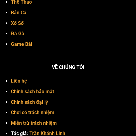
Thể Thao
Bắn Cá
Xổ Số
Đá Gà
Game Bài
VỀ CHÚNG TÔI
Liên hệ
Chính sách bảo mật
Chính sách đại lý
Chơi có trách nhiệm
Miễn trừ trách nhiệm
Tác giả:
Trần Khánh Linh