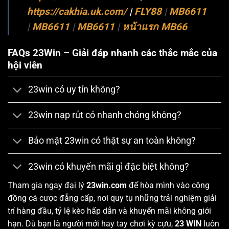
https://cakhia.uk.com/
|
FLY88
|
MB6611
|
MB6611
|
MB6611
|
หน้าแรก MB66
FAQs 23Win – Giải đáp nhanh các thắc mắc của
hội viên
23win có uy tín không?
23win nạp rút có nhanh chóng không?
Bảo mật 23win có thật sự an toàn không?
23win có khuyến mãi gì đặc biệt không?
Tham gia ngay đại lý
23win.com
để hòa mình vào cộng
đồng cá cược đẳng cấp, nơi quy tụ những trải nghiệm giải
trí hàng đầu, tỷ lệ kèo hấp dẫn và khuyến mãi không giới
hạn. Dù bạn là người mới hay tay chơi kỳ cựu,
23 WIN
luôn