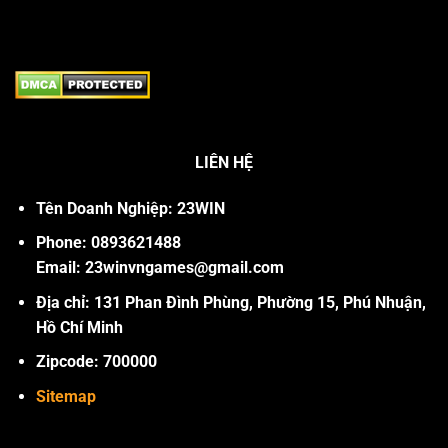
LIÊN HỆ
Tên Doanh Nghiệp: 23WIN
Phone: 0893621488
Email: 23winvngames@gmail.com
Địa chỉ: 131 Phan Đình Phùng, Phường 15, Phú Nhuận,
Hồ Chí Minh
Zipcode: 700000
Sitemap