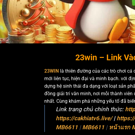
23win – Link Và
23WIN
là thiên đường của các trò chơi cá 
mới liên tục, hiện đại và minh bạch. với đ
dựng hệ sinh thái đa dạng với loạt sản ph
đồng giải trí văn minh, nơi mỗi thành viên
nhất. Cùng khám phá những yếu tố đã biến 
Link trang chủ chính thức:
htt
https://cakhiatv6.live/
|
https:/
MB6611
|
MB6611
|
หน้าแรก 