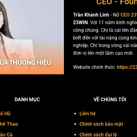
CEO - Foun
Trần Khánh Linh
- Nữ
CEO 2
23WIN
. Với 11 năm kinh nghi
công chúng. Chị là cái tên đ
biết đến với tài năng cùng k
nghiệp. Chỉ trong vòng vài nă
đơn vị lên một tầm cao mới.
Website chính thức:
https://
DANH MỤC
VỀ CHÚNG TÔI
ổ Hũ
Liên hệ
hể Thao
Chính sách bảo mật
ắn Cá
Chính sách đại lý