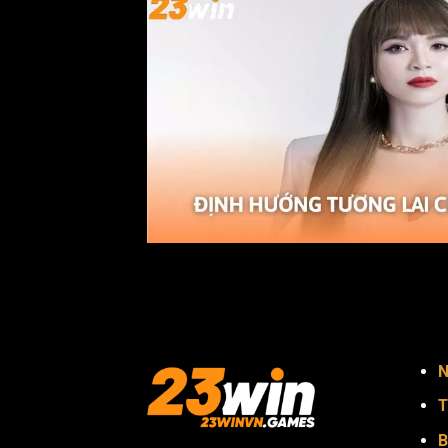
N
T
B