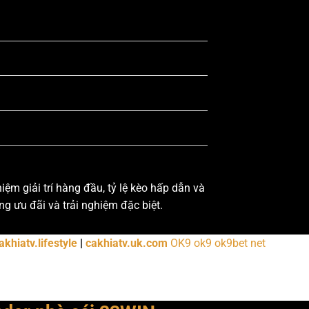
m giải trí hàng đầu, tỷ lệ kèo hấp dẫn và
 ưu đãi và trải nghiệm đặc biệt.
akhiatv.lifestyle
|
cakhiatv.uk.com
OK9
ok9
ok9bet net