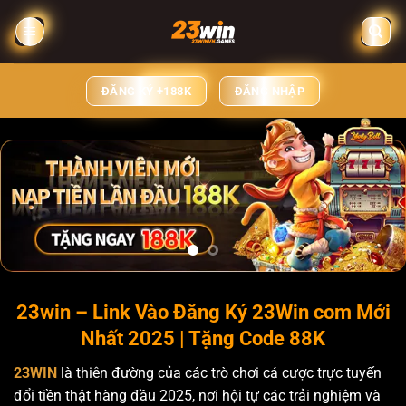
Chuyển
đến
nội
dung
ĐĂNG KÝ +188K
ĐĂNG NHẬP
23win – Link Vào Đăng Ký 23Win com Mới
Nhất 2025 | Tặng Code 88K
23WIN
là thiên đường của các trò chơi cá cược trực tuyến
đổi tiền thật hàng đầu 2025, nơi hội tự các trải nghiệm và