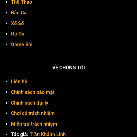
Thể Thao
Bắn Cá
Xổ Số
Đá Gà
Game Bài
VỀ CHÚNG TÔI
Liên hệ
Chính sách bảo mật
Chính sách đại lý
Chơi có trách nhiệm
Miễn trừ trách nhiệm
Tác giả:
Trần Khánh Linh