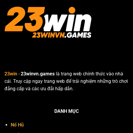
23win
-
23winvn.games
là trang web chính thức vào nhà
cái. Truy cập ngay trang web để trải nghiệm những trò chơi
đẳng cấp và các ưu đãi hấp dẫn.
DANH MỤC
Nổ Hũ