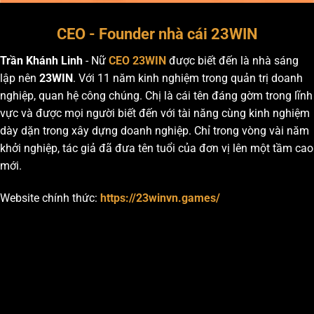
CEO - Founder nhà cái 23WIN
Trần Khánh Linh
- Nữ
CEO 23WIN
được biết đến là nhà sáng
lập nên
23WIN
. Với 11 năm kinh nghiệm trong quản trị doanh
nghiệp, quan hệ công chúng. Chị là cái tên đáng gờm trong lĩnh
vực và được mọi người biết đến với tài năng cùng kinh nghiệm
dày dặn trong xây dựng doanh nghiệp. Chỉ trong vòng vài năm
khởi nghiệp, tác giả đã đưa tên tuổi của đơn vị lên một tầm cao
mới.
Website chính thức:
https://23winvn.games/