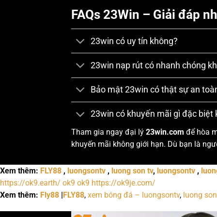
FAQs 23Win – Giải đáp nh
23win có uy tín không?
23win nạp rút có nhanh chóng k
Bảo mật 23win có thật sự an to
23win có khuyến mãi gì đặc biệt
Tham gia ngay đại lý
23win.com
để hòa mì
khuyến mãi không giới hạn. Dù bạn là ngườ
Xem thêm:
FLY88
,
luongsontv
,
luong son tv
,
luongsontv
,
luon
https://ok9.earth/
ok9
ok9
https://ok9je.com/
Xem thêm:
Fly88
|
FLY88
,
xem bóng đá – luongsontv
,
luong son