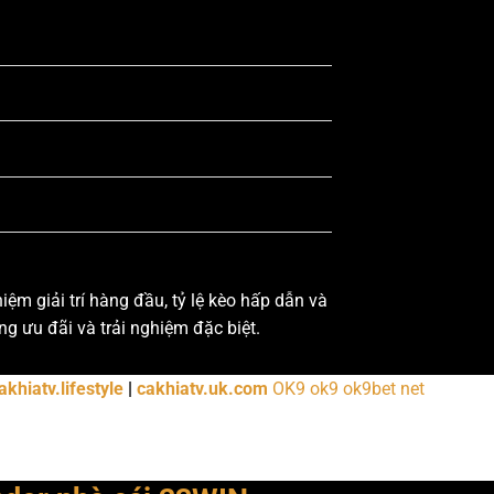
m giải trí hàng đầu, tỷ lệ kèo hấp dẫn và
 ưu đãi và trải nghiệm đặc biệt.
akhiatv.lifestyle
|
cakhiatv.uk.com
OK9
ok9
ok9bet net