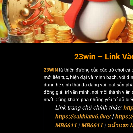
23win – Link Và
23WIN
là thiên đường của các trò chơi cá 
mới liên tục, hiện đại và minh bạch. với đ
dựng hệ sinh thái đa dạng với loạt sản ph
đồng giải trí văn minh, nơi mỗi thành viên
nhất. Cùng khám phá những yếu tố đã biến 
Link trang chủ chính thức:
htt
https://cakhiatv6.live/
|
https:/
MB6611
|
MB6611
|
หน้าแรก 