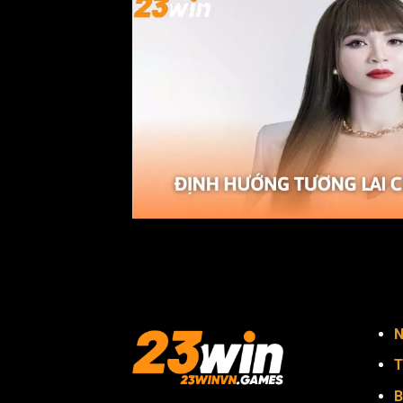
N
T
B