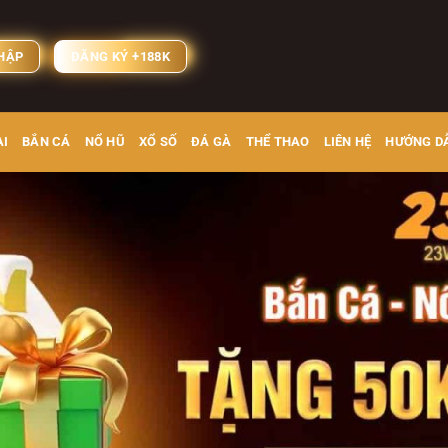
HẬP
ĐĂNG KÝ +188K
ÀI
BẮN CÁ
NỔ HŨ
XỔ SỐ
ĐÁ GÀ
THỂ THAO
LIÊN HỆ
HƯỚNG D