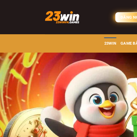
Chuyển
đến
ĐĂNG N
nội
dung
23WIN
GAME B