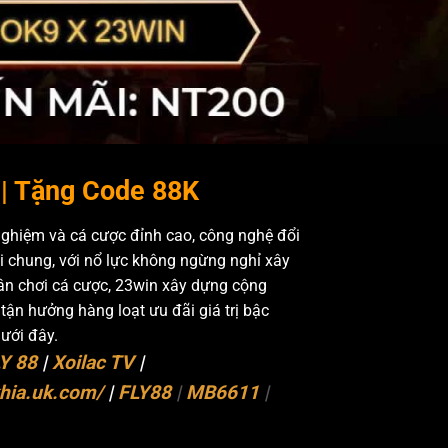
 | Tặng Code 88K
i nghiệm và cá cược đỉnh cao, công nghệ đổi
ói chung, với nổ lực không ngừng nghỉ xây
 sân chơi cá cược, 23win xây dựng cộng
 tận hưởng hàng loạt ưu đãi giá trị bậc
dưới đây.
Y 88
|
Xoilac TV
|
khia.uk.com/
|
FLY88
|
MB6611
|