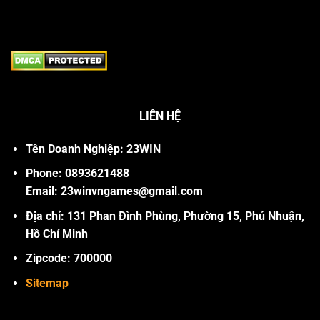
LIÊN HỆ
Tên Doanh Nghiệp: 23WIN
Phone: 0893621488
Email: 23winvngames@gmail.com
Địa chỉ: 131 Phan Đình Phùng, Phường 15, Phú Nhuận,
Hồ Chí Minh
Zipcode: 700000
Sitemap