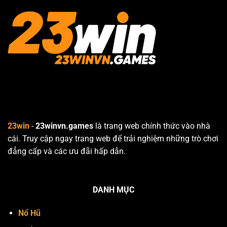
23win
-
23winvn.games
là trang web chính thức vào nhà
cái. Truy cập ngay trang web để trải nghiệm những trò chơi
đẳng cấp và các ưu đãi hấp dẫn.
DANH MỤC
Nổ Hũ