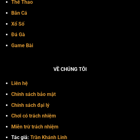
Thể Thao
Bắn Cá
Xổ Số
Đá Gà
Game Bài
VỀ CHÚNG TÔI
Liên hệ
Chính sách bảo mật
Chính sách đại lý
Chơi có trách nhiệm
Miễn trừ trách nhiệm
Tác giả:
Trần Khánh Linh