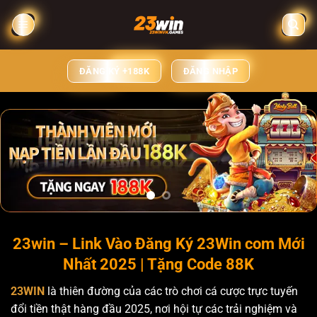
Chuyển
đến
nội
dung
ĐĂNG KÝ +188K
ĐĂNG NHẬP
23win – Link Vào Đăng Ký 23Win com Mới
Nhất 2025 | Tặng Code 88K
23WIN
là thiên đường của các trò chơi cá cược trực tuyến
đổi tiền thật hàng đầu 2025, nơi hội tự các trải nghiệm và