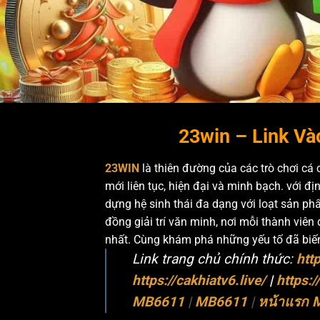
23win – Link Và
23WIN
là thiên đường của các trò chơi cá 
mới liên tục, hiện đại và minh bạch. với đ
dựng hệ sinh thái đa dạng với loạt sản ph
đồng giải trí văn minh, nơi mỗi thành viên
nhất. Cùng khám phá những yếu tố đã biến 
Link trang chủ chính thức:
htt
https://cakhiatv6.live/
|
https:/
MB6611
|
MB6611
|
หน้าแรก 