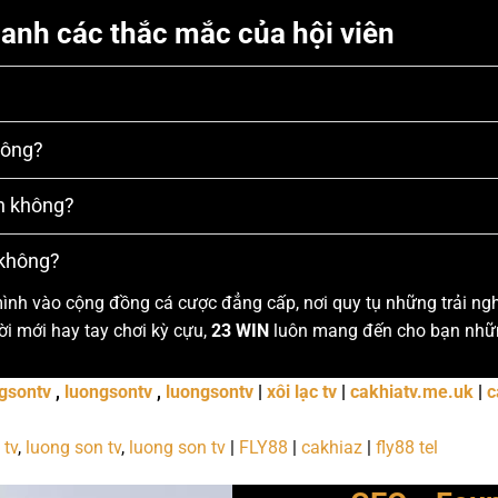
anh các thắc mắc của hội viên
hông?
àn không?
 không?
nh vào cộng đồng cá cược đẳng cấp, nơi quy tụ những trải nghiệ
i mới hay tay chơi kỳ cựu,
23 WIN
luôn mang đến cho bạn những
gsontv
,
luongsontv
,
luongsontv
|
xôi lạc tv
|
cakhiatv.me.uk
|
c
 tv
,
luong son tv
,
luong son tv
|
FLY88
|
cakhiaz
|
fly88 tel