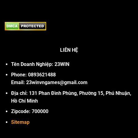
LIÊN HỆ
Tên Doanh Nghiệp: 23WIN
Phone: 0893621488
Email: 23winvngames@gmail.com
Địa chỉ: 131 Phan Đình Phùng, Phường 15, Phú Nhuận,
Hồ Chí Minh
Zipcode: 700000
Sitemap