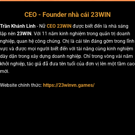
CEO - Founder nhà cái 23WIN
Trần Khánh Linh
- Nữ
CEO 23WIN
được biết đến là nhà sáng
lập nên
23WIN
. Với 11 năm kinh nghiệm trong quản trị doanh
nghiệp, quan hệ công chúng. Chị là cái tên đáng gờm trong lĩnh
vực và được mọi người biết đến với tài năng cùng kinh nghiệm
dày dặn trong xây dựng doanh nghiệp. Chỉ trong vòng vài năm
khởi nghiệp, tác giả đã đưa tên tuổi của đơn vị lên một tầm cao
mới.
Website chính thức:
https://23winvn.games/