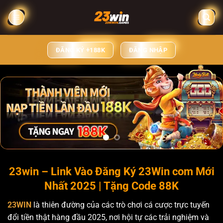
Chuyển
đến
nội
dung
ĐĂNG KÝ +188K
ĐĂNG NHẬP
23win – Link Vào Đăng Ký 23Win com Mới
Nhất 2025 | Tặng Code 88K
23WIN
là thiên đường của các trò chơi cá cược trực tuyến
đổi tiền thật hàng đầu 2025, nơi hội tự các trải nghiệm và