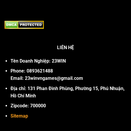
LIÊN HỆ
Tên Doanh Nghiệp: 23WIN
Phone: 0893621488
Email: 23winvngames@gmail.com
Địa chỉ: 131 Phan Đình Phùng, Phường 15, Phú Nhuận,
Hồ Chí Minh
Zipcode: 700000
Sitemap