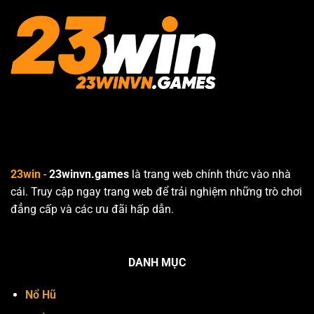
23win
-
23winvn.games
là trang web chính thức vào nhà
cái. Truy cập ngay trang web để trải nghiệm những trò chơi
đẳng cấp và các ưu đãi hấp dẫn.
DANH MỤC
Nổ Hũ