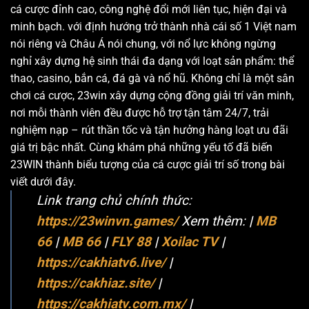
cá cược đỉnh cao, công nghệ đổi mới liên tục, hiện đại và
minh bạch. với định hướng trở thành nhà cái số 1 Việt nam
nói riêng và Châu Á nói chung, với nổ lực không ngừng
nghỉ xây dựng hệ sinh thái đa dạng với loạt sản phẩm: thể
thao, casino, bắn cá, đá gà và nổ hũ. Không chỉ là một sân
chơi cá cược, 23win xây dựng cộng đồng giải trí văn minh,
nơi mỗi thành viên đều được hỗ trợ tận tâm 24/7, trải
nghiệm nạp – rút thần tốc và tận hưởng hàng loạt ưu đãi
giá trị bậc nhất. Cùng khám phá những yếu tố đã biến
23WIN thành biểu tượng của cá cược giải trí số trong bài
viết dưới đây.
Link trang chủ chính thức:
https://23winvn.games/
Xem thêm:
|
MB
66
|
MB 66
|
FLY 88
|
Xoilac TV
|
https://cakhiatv6.live/
|
https://cakhiaz.site/
|
https://cakhiatv.com.mx/
|