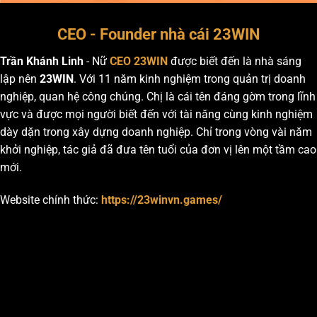
CEO - Founder nhà cái 23WIN
Trần Khánh Linh
- Nữ
CEO 23WIN
được biết đến là nhà sáng
lập nên
23WIN
. Với 11 năm kinh nghiệm trong quản trị doanh
nghiệp, quan hệ công chúng. Chị là cái tên đáng gờm trong lĩnh
vực và được mọi người biết đến với tài năng cùng kinh nghiệm
dày dặn trong xây dựng doanh nghiệp. Chỉ trong vòng vài năm
khởi nghiệp, tác giả đã đưa tên tuổi của đơn vị lên một tầm cao
mới.
Website chính thức:
https://23winvn.games/