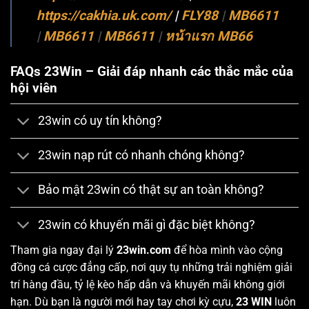
https://cakhia.uk.com/
|
FLY88
|
MB6611
|
MB6611
|
MB6611
|
หน้าแรก MB66
FAQs 23Win – Giải đáp nhanh các thắc mắc của
hội viên
23win có uy tín không?
23win nạp rút có nhanh chóng không?
Bảo mật 23win có thật sự an toàn không?
23win có khuyến mãi gì đặc biệt không?
Tham gia ngay đại lý
23win.com
để hòa mình vào cộng
đồng cá cược đẳng cấp, nơi quy tụ những trải nghiệm giải
trí hàng đầu, tỷ lệ kèo hấp dẫn và khuyến mãi không giới
hạn. Dù bạn là người mới hay tay chơi kỳ cựu,
23 WIN
luôn