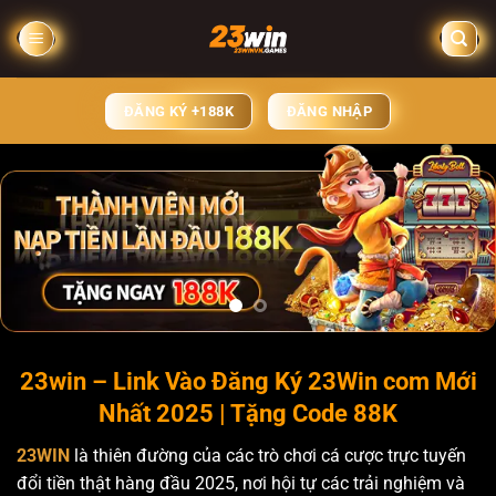
Chuyển
đến
nội
dung
ĐĂNG KÝ +188K
ĐĂNG NHẬP
23win – Link Vào Đăng Ký 23Win com Mới
Nhất 2025 | Tặng Code 88K
23WIN
là thiên đường của các trò chơi cá cược trực tuyến
đổi tiền thật hàng đầu 2025, nơi hội tự các trải nghiệm và