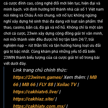
cá cược đỉnh cao, công nghệ đổi mới liên tục, hiện đại và
minh bạch. với định hướng trở thành nhà cái số 1 Việt nam
nói riêng và Châu Á nói chung, với nổ lực không ngừng
nghỉ xây dựng hệ sinh thái đa dạng với loạt sản phẩm: thể
thao, casino, bắn cá, đá gà và nổ hũ. Không chỉ là một sân
chơi cá cược, 23win xây dựng cộng đồng giải trí văn minh,
nơi mỗi thành viên đều được hỗ trợ tận tâm 24/7, trải
nghiệm nạp – rút thần tốc và tận hưởng hàng loạt ưu đãi
giá trị bậc nhất. Cùng khám phá những yếu tố đã biến
23WIN thành biểu tượng của cá cược giải trí số trong bài
viết dưới đây.
Link trang chủ chính thức:
https://23winvn.games/
Xem thêm:
|
MB
66
|
MB 66
|
FLY 88
|
Xoilac TV
|
https://cakhiatv6.live/
|
https://cakhiaz.site/
|
https://cakhiatv.com.mx/
|