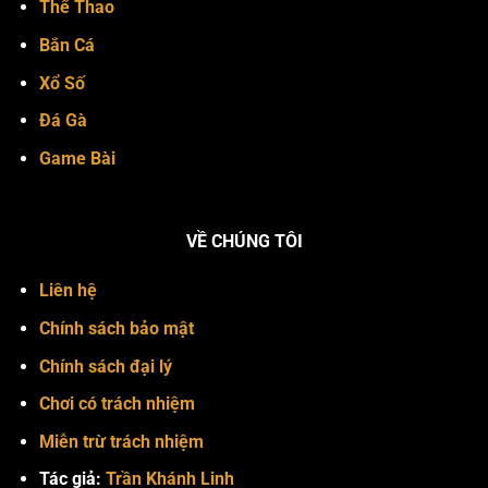
Thể Thao
Bắn Cá
Xổ Số
Đá Gà
Game Bài
VỀ CHÚNG TÔI
Liên hệ
Chính sách bảo mật
Chính sách đại lý
Chơi có trách nhiệm
Miễn trừ trách nhiệm
Tác giả:
Trần Khánh Linh