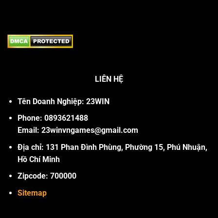
LIÊN HỆ
Tên Doanh Nghiệp: 23WIN
Phone: 0893621488
Email: 23winvngames@gmail.com
Địa chỉ: 131 Phan Đình Phùng, Phường 15, Phú Nhuận,
Hồ Chí Minh
Zipcode: 700000
Sitemap