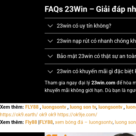
FAQs 23Win – Giải đáp nh
23win có uy tín không?
23win nạp rút có nhanh chóng k
Bảo mật 23win có thật sự an to
23win có khuyến mãi gì đặc biệt
Tham gia ngay đại lý
23win.com
để hòa mì
khuyến mãi không giới hạn. Dù bạn là ngườ
Xem thêm:
FLY88
,
luongsontv
,
luong son tv
,
luongsontv
,
luon
https://ok9.earth/
ok9
ok9
https://ok9je.com/
Xem thêm:
Fly88
|
FLY88
,
xem bóng đá – luongsontv
,
luong son