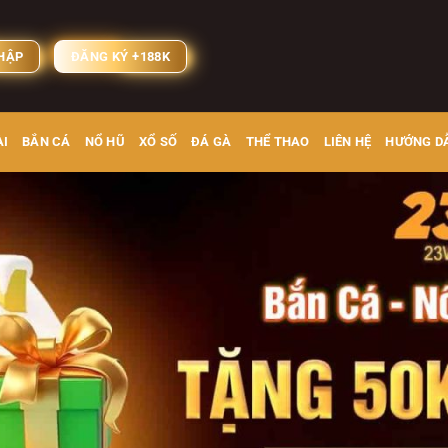
HẬP
ĐĂNG KÝ +188K
ÀI
BẮN CÁ
NỔ HŨ
XỔ SỐ
ĐÁ GÀ
THỂ THAO
LIÊN HỆ
HƯỚNG D