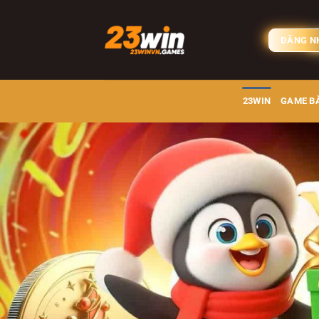
Chuyển
đến
ĐĂNG N
nội
dung
23WIN
GAME B