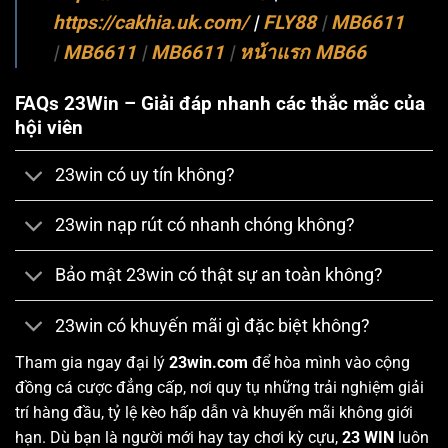
https://cakhia.uk.com/
|
FLY88
|
MB6611
|
MB6611
|
MB6611
|
หน้าแรก MB66
FAQs 23Win – Giải đáp nhanh các thắc mắc của
hội viên
23win có uy tín không?
23win nạp rút có nhanh chóng không?
Bảo mật 23win có thật sự an toàn không?
23win có khuyến mãi gì đặc biệt không?
Tham gia ngay đại lý
23win.com
để hòa mình vào cộng
đồng cá cược đẳng cấp, nơi quy tụ những trải nghiệm giải
trí hàng đầu, tỷ lệ kèo hấp dẫn và khuyến mãi không giới
hạn. Dù bạn là người mới hay tay chơi kỳ cựu,
23 WIN
luôn