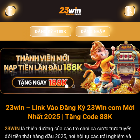
Chuyển
đến
nội
dung
ĐĂNG KÝ +188K
ĐĂNG NHẬP
23win – Link Vào Đăng Ký 23Win com Mới
Nhất 2025 | Tặng Code 88K
23WIN
là thiên đường của các trò chơi cá cược trực tuyến
đổi tiền thật hàng đầu 2025, nơi hội tự các trải nghiệm và