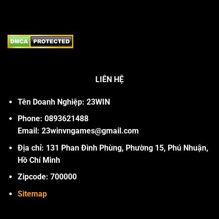
LIÊN HỆ
Tên Doanh Nghiệp: 23WIN
Phone: 0893621488
Email: 23winvngames@gmail.com
Địa chỉ: 131 Phan Đình Phùng, Phường 15, Phú Nhuận,
Hồ Chí Minh
Zipcode: 700000
Sitemap