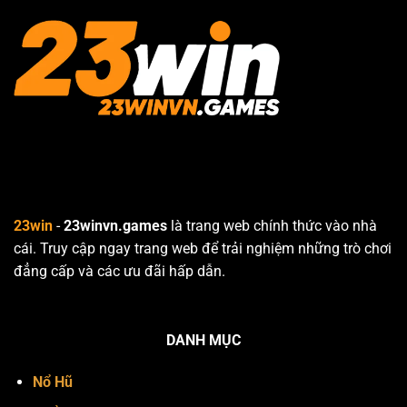
23win
-
23winvn.games
là trang web chính thức vào nhà
cái. Truy cập ngay trang web để trải nghiệm những trò chơi
đẳng cấp và các ưu đãi hấp dẫn.
DANH MỤC
Nổ Hũ