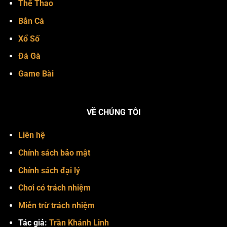
Thể Thao
Bắn Cá
Xổ Số
Đá Gà
Game Bài
VỀ CHÚNG TÔI
Liên hệ
Chính sách bảo mật
Chính sách đại lý
Chơi có trách nhiệm
Miễn trừ trách nhiệm
Tác giả:
Trần Khánh Linh